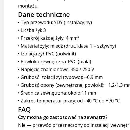
montażu.
Dane techniczne
• Typ przewodu: YDY (instalacyjny)
• Liczba żył: 3
• Przekrój każdej żyły: 4 mm²
• Materiał żyły: miedź (drut, klasa 1 – sztywny)
• Izolacja żył: PVC (polwinit)
• Powłoka zewnętrzna: PVC (biała)
• Napięcie znamionowe: 450 / 750 V
• Grubość izolacji żył (typowo): ~0,9 mm
• Grubość opony (zewnętrznej powłoki): ~1,2-1,3 m
• Średnica zewnętrzna: około 11 mm
• Zakres temperatur pracy: od –40 °C do +70 °C
FAQ
Czy można go zastosować na zewnątrz?
Nie — przewód przeznaczony do instalacji wewnęt