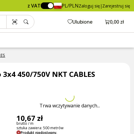
10,67 zł
Dodaj do koszyka
z VAT
PL/PLN
Zaloguj się
|
Zarejestruj się
brutto / m
Otwórz ko
Ulubione
0,00 zł
LES
o 3x4 450/750V NKT CABLES
Trwa wczytywanie danych...
10,67 zł
brutto / m
sztuka zawiera: 500 metrów
Produkt niedostępny.