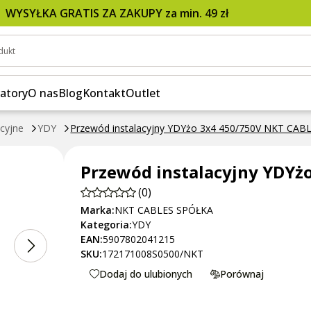
NKT CABLES
WYSYŁKA GRATIS ZA ZAKUPY za min. 49 zł
dukt
atory
O nas
Blog
Kontakt
Outlet
acyjne
YDY
Przewód instalacyjny YDYżo 3x4 450/750V NKT CAB
Przewód instalacyjny YDYż
(0)
Marka:
NKT CABLES SPÓŁKA
Kategoria:
YDY
EAN:
5907802041215
SKU:
172171008S0500/NKT
Dodaj do ulubionych
Porównaj