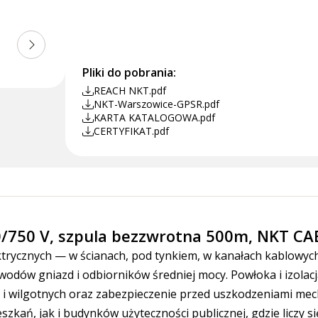
Pliki do pobrania:
REACH NKT.pdf
NKT-Warszowice-GPSR.pdf
KARTA KATALOGOWA.pdf
CERTYFIKAT.pdf
0/750 V, szpula bezzwrotna 500m, NKT CA
ktrycznych — w ścianach, pod tynkiem, w kanałach kablowych
odów gniazd i odbiorników średniej mocy. Powłoka i izolac
 i wilgotnych oraz zabezpieczenie przed uszkodzeniami mec
kań, jak i budynków użyteczności publicznej, gdzie liczy s