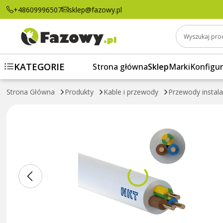
Przewód instalacyjny YDYżo 3x4 450/750V 
+48609996507
sklep@fazowy.pl
Wyszukaj pro
KATEGORIE
Strona główna
Sklep
Marki
Konfigur
Strona Główna
Produkty
Kable i przewody
Przewody instal