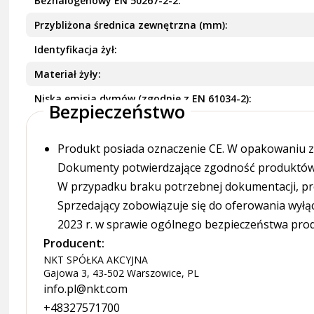
Bezhalogenowy EN 50267-2-2
Przybliżona średnica zewnętrzna (mm)
Identyfikacja żył
Materiał żyły
Niska emisja dymów (zgodnie z EN 61034-2)
Bezpieczeństwo
Produkt posiada oznaczenie CE. W opakowaniu zn
Dokumenty potwierdzające zgodność produktów z
W przypadku braku potrzebnej dokumentacji, pr
Sprzedający zobowiązuje się do oferowania wyłą
2023 r. w sprawie ogólnego bezpieczeństwa pro
Producent:
NKT SPÓŁKA AKCYJNA
Gajowa 3, 43-502 Warszowice, PL
info.pl@nkt.com
+48327571700