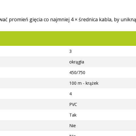
ać promień gięcia co najmniej 4 × średnica kabla, by unikną
3
okrągła
450/750
100 m - krążek
4
PVC
Tak
Nie