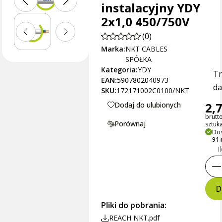
instalacyjny YDY
2x1,0 450/750V
(0)
Marka:
NKT CABLES
SPÓŁKA
Kategoria:
YDY
Tr
EAN:
5907802040973
da
SKU:
172171002C0100/NKT
2,7
Dodaj do ulubionych
brutt
Porównaj
sztuk
Dos
91
I
D
Pliki do pobrania:
REACH NKT.pdf