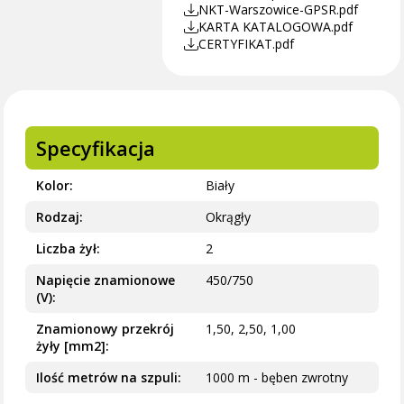
NKT-Warszowice-GPSR.pdf
KARTA KATALOGOWA.pdf
CERTYFIKAT.pdf
Specyfikacja
Kolor
Biały
Rodzaj
Okrągły
Liczba żył
2
Napięcie znamionowe
450/750
(V)
Znamionowy przekrój
1,50, 2,50, 1,00
żyły [mm2]
Ilość metrów na szpuli
1000 m - bęben zwrotny