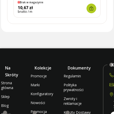
Brak w magazynie
10,67 zł
brutto / m
K
Na
Kolekcje
Dokumenty
Skróty
Promocje
Regulamin
Strona
Marki
Polityka
główna
prywatności
Konfiguratory
Sklep
Zwroty i
Nowości
reklamacje
Blog
Promocja
Koszty Dostawy