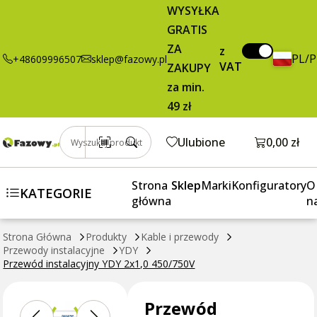
Przewód
2,76 zł
Dodaj do koszyka
WYSYŁKA
instalacyjny
brutto / m
GRATIS
YDY 2x1,0
ZA
450/750V
z
PL/
+48609996507
sklep@fazowy.pl
VAT
ZAKUPY
za min.
49 zł
Otwórz k
Ulubione
0,00 zł
Wyszukaj produkt
Strona
Sklep
Marki
Konfiguratory
O
KATEGORIE
główna
n
Strona Główna
Produkty
Kable i przewody
Przewody instalacyjne
YDY
Przewód instalacyjny YDY 2x1,0 450/750V
Przewód