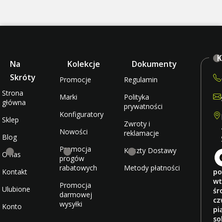
K
Na
Kolekcje
Dokumenty
Skróty
Promocje
Regulamin
Strona
Marki
Polityka
główna
prywatności
Konfiguratory
Sklep
Zwroty i
Nowości
reklamacje
Blog
Promocja
Koszty Dostawy
O nas
progów
rabatowych
Metody płatności
Kontakt
po
wt
Promocja
Ulubione
śr
darmowej
cz
wysyłki
Konto
pi
so