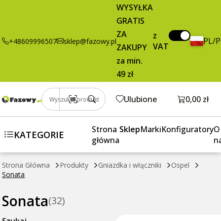
WYSYŁKA
GRATIS
ZA
z
PL/
+48609996507
sklep@fazowy.pl
VAT
ZAKUPY
za min.
49 zł
Otwórz k
Ulubione
0,00 zł
Wyszukaj produkt
Strona
Sklep
Marki
Konfiguratory
O
KATEGORIE
główna
n
Strona Główna
Produkty
Gniazdka i włączniki
Ospel
Sonata
Sonata
(32)