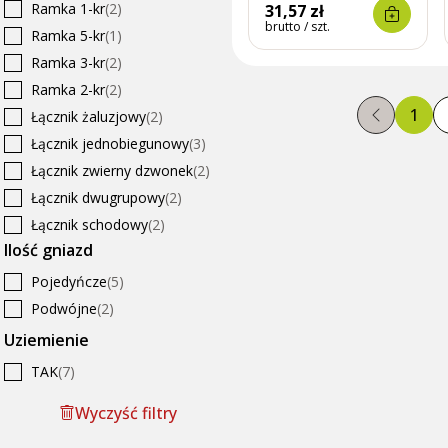
Ramka 1-kr
(2)
31,57 zł
brutto / szt.
Ramka 5-kr
(1)
Ramka 3-kr
(2)
Ramka 2-kr
(2)
1
Łącznik żaluzjowy
(2)
Łącznik jednobiegunowy
(3)
Łącznik zwierny dzwonek
(2)
Łącznik dwugrupowy
(2)
Łącznik schodowy
(2)
Ilość gniazd
Obudowa gniazda
(3)
Keystone
Pojedyńcze
(5)
Podwójne
(2)
Uziemienie
TAK
(7)
Wyczyść filtry