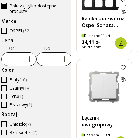
Pokazuj tylko dostępne
produkty
Ramka poczwórna
Marka
Ospel Sonata
OSPEL
(32)
Czarny Metalik
Dostępne 14 szt.
Cena
24,11 zł
brutto / szt.
Od
Do
Kolor
Biały
(16)
Czarny
(14)
Ecru
(1)
Brązowy
(1)
Rodzaj
Łącznik
dwugrupowy
Gniazdo
(7)
świecznikowy
Ramka 4-kr
(2)
Dostępne 16 szt.
Ospel Sonata Biały