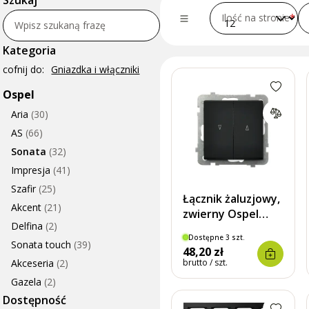
Szukaj
Ilość na stronie
Wpisz szukaną frazę
Kategoria
cofnij do:
Gniazdka i włączniki
Ospel
Aria
(30)
AS
(66)
Sonata
(32)
Impresja
(41)
Szafir
(25)
Łącznik żaluzjowy,
Akcent
(21)
zwierny Ospel
Delfina
(2)
Sonata Czarny
Dostępne 3 szt.
Metalik
Sonata touch
(39)
48,20 zł
Akceseria
(2)
brutto / szt.
Gazela
(2)
Dostępność