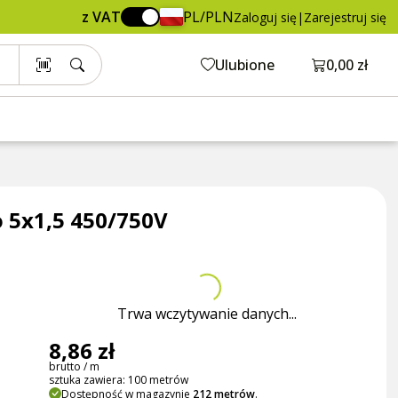
8,86 zł
Dodaj do koszyka
z VAT
PL/PLN
Zaloguj się
|
Zarejestruj się
brutto / m
Otwórz ko
Ulubione
0,00 zł
 5x1,5 450/750V
Trwa wczytywanie danych...
8,86 zł
brutto / m
sztuka zawiera: 100 metrów
Dostępność w magazynie
212 metrów
.