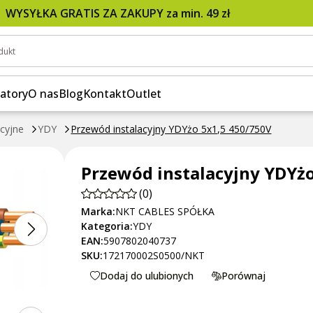
WYSYŁKA GRATIS ZA ZAKUPY za min. 49 zł
dukt
atory
O nas
Blog
Kontakt
Outlet
acyjne
YDY
Przewód instalacyjny YDYżo 5x1,5 450/750V
Przewód instalacyjny YDYżo
(0)
Marka:
NKT CABLES SPÓŁKA
Kategoria:
YDY
EAN:
5907802040737
SKU:
172170002S0500/NKT
Dodaj do ulubionych
Porównaj