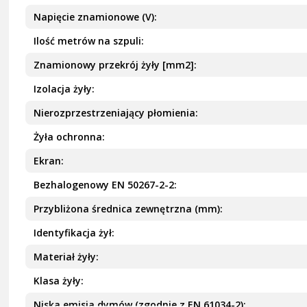
Napięcie znamionowe (V)
Ilość metrów na szpuli
Znamionowy przekrój żyły [mm2]
Izolacja żyły
Nierozprzestrzeniający płomienia
Żyła ochronna
Ekran
Bezhalogenowy EN 50267-2-2
Przybliżona średnica zewnętrzna (mm)
Identyfikacja żył
Materiał żyły
Klasa żyły
Niska emisja dymów (zgodnie z EN 61034-2)