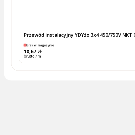
Przewód instalacyjny YDYżo 3x4 450/750V NKT
Brak w magazynie
10,67 zł
brutto / m
Na Skróty
Kolekcje
Strona główna
Promocje