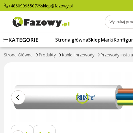
Przewód instalacyjny YDYżo 5x1,5 450/750V
+48609996507
sklep@fazowy.pl
Wyszukaj pro
KATEGORIE
Strona główna
Sklep
Marki
Konfigur
Strona Główna
Produkty
Kable i przewody
Przewody instal