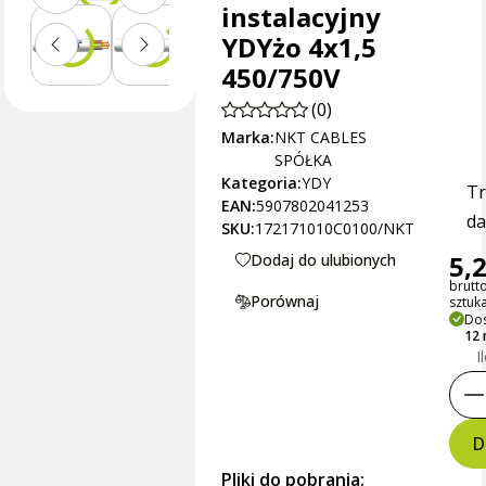
instalacyjny
YDYżo 4x1,5
450/750V
(0)
Marka:
NKT CABLES
SPÓŁKA
Kategoria:
YDY
Tr
EAN:
5907802041253
da
SKU:
172171010C0100/NKT
5,2
Dodaj do ulubionych
brutt
Porównaj
sztuk
Dos
12
I
D
Pliki do pobrania: