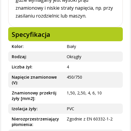
gdzie wymagany jest wysoki prąd
znamionowy i niskie straty napięcia, np. przy
zasilaniu rozdzielnic lub maszyn.
Specyfikacja
Kolor
Biały
Rodzaj
Okrągły
Liczba żył
4
Napięcie znamionowe
450/750
(V)
Znamionowy przekrój
1,50, 2,50, 4, 6, 10
żyły [mm2]
Izolacja żyły
PVC
Nierozprzestrzeniający
Zgodnie z EN 60332-1-2
płomienia