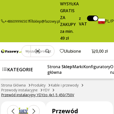
Przewód
5,29 zł
Dodaj do koszyka
WYSYŁKA
instalacyjny
brutto / m
GRATIS
YDYżo 4x1,5
ZA
450/750V
z
PL/
+48609996507
sklep@fazowy.pl
VAT
ZAKUPY
za min.
49 zł
Otwórz k
Ulubione
0,00 zł
Wyszukaj produkt
Strona
Sklep
Marki
Konfiguratory
O
KATEGORIE
główna
n
Strona Główna
Produkty
Kable i przewody
Przewody instalacyjne
YDY
Przewód instalacyjny YDYżo 4x1,5 450/750V
Przewód