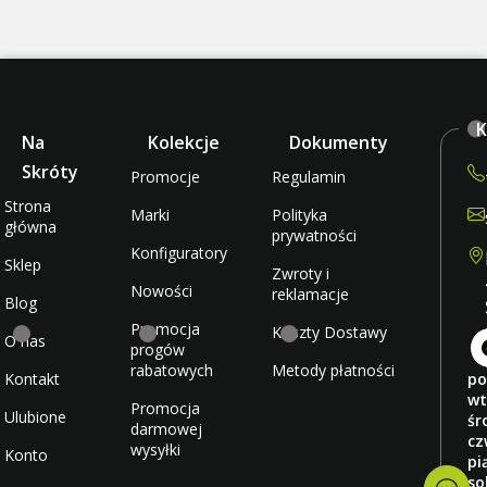
K
Na
Kolekcje
Dokumenty
Skróty
Promocje
Regulamin
Strona
Marki
Polityka
główna
prywatności
Konfiguratory
Sklep
Zwroty i
Nowości
reklamacje
Blog
Promocja
Koszty Dostawy
O nas
progów
rabatowych
Metody płatności
Kontakt
po
wt
Promocja
Ulubione
śr
darmowej
cz
wysyłki
Konto
pi
so