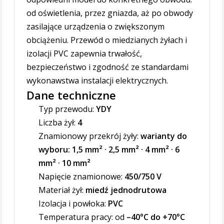
od oświetlenia, przez gniazda, aż po obwody
zasilające urządzenia o zwiększonym
obciążeniu. Przewód o miedzianych żyłach i
izolacji PVC zapewnia trwałość,
bezpieczeństwo i zgodność ze standardami
wykonawstwa instalacji elektrycznych.
Dane techniczne
Typ przewodu:
YDY
Liczba żył:
4
Znamionowy przekrój żyły:
warianty do
wyboru:
1,5 mm² · 2,5 mm² · 4 mm² · 6
mm² · 10 mm²
Napięcie znamionowe:
450/750 V
Materiał żył:
miedź jednodrutowa
Izolacja i powłoka:
PVC
Temperatura pracy: od
–40°C do +70°C