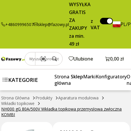
przemysłowa
WYSYŁKA
zwłoczna
GRATIS
KOMBI
ZA
z
PL/
+48609996507
sklep@fazowy.pl
VAT
ZAKUPY
za min.
49 zł
Otwórz k
Ulubione
0,00 zł
Wyszukaj produkt
Strona
Sklep
Marki
Konfiguratory
O
KATEGORIE
główna
n
Strona Główna
Produkty
Aparatura modułowa
Wkładki topikowe
NH000 gG 80A/500V Wkładka topikowa przemysłowa zwłoczna
KOMBI