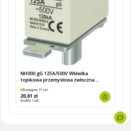
NH000 gG 125A/500V Wkładka
topikowa przemysłowa zwłoczna
KOMBI
Dostępne 17 szt.
Dostę
20,61 zł
20,6
brutto / szt.
brutto 