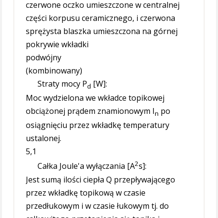
czerwone oczko umieszczone w centralnej
części korpusu ceramicznego, i czerwona
sprężysta blaszka umieszczona na górnej
pokrywie wkładki
podwójny
(kombinowany)
Straty mocy P
[W]:
d
Moc wydzielona we wkładce topikowej
obciążonej prądem znamionowym I
po
n
osiągnięciu przez wkładkę temperatury
ustalonej.
5,1
2
Całka Joule'a wyłączania [A
s]:
Jest sumą ilości ciepła Q przepływającego
przez wkładkę topikową w czasie
przedłukowym i w czasie łukowym tj. do