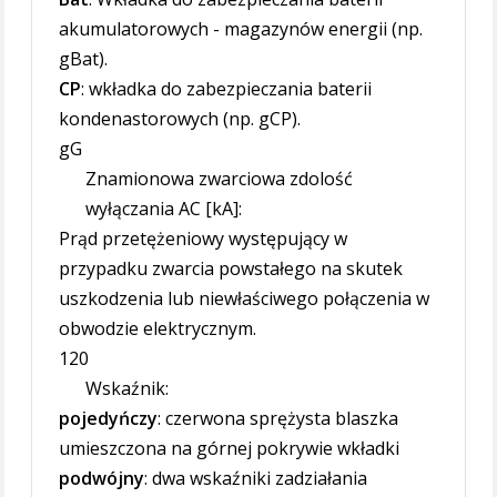
akumulatorowych - magazynów energii (np.
gBat).
CP
: wkładka do zabezpieczania baterii
kondenastorowych (np. gCP).
gG
Znamionowa zwarciowa zdolość
wyłączania AC [kA]:
Prąd przetężeniowy występujący w
przypadku zwarcia powstałego na skutek
uszkodzenia lub niewłaściwego połączenia w
obwodzie elektrycznym.
120
Wskaźnik:
pojedyńczy
: czerwona sprężysta blaszka
umieszczona na górnej pokrywie wkładki
podwójny
: dwa wskaźniki zadziałania