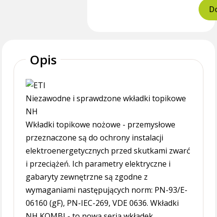
Do
Opis
Niezawodne i sprawdzone wkładki topikowe
NH
Wkładki topikowe nożowe - przemysłowe
przeznaczone są do ochrony instalacji
elektroenergetycznych przed skutkami zwarć
i przeciążeń. Ich parametry elektryczne i
gabaryty zewnętrzne są zgodne z
wymaganiami następujących norm: PN-93/E-
06160 (gF), PN-IEC-269, VDE 0636. Wkładki
NH KOMBI - to nowa seria wkładek