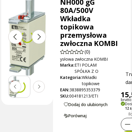
NH000 gG
80A/500V
Wkładka
topikowa
przemysłowa
zwłoczna KOMBI
(0)
ysłowa zwłoczna KOMBI
Marka:
ETI POLAM
SPÓŁKA Z O
Tr
Kategoria:
Wkładki
dan
topikowe
EAN:
3838895353379
15,
SKU:
004181213/ETI
brutto 
Dos
Dodaj do ulubionych
12 
Il
Porównaj