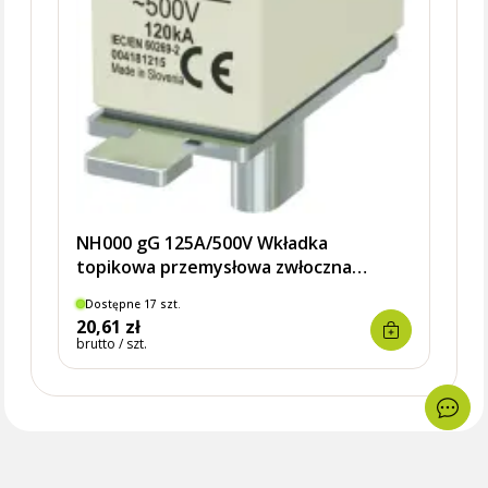
NH000 gG 125A/500V Wkładka
topikowa przemysłowa zwłoczna
KOMBI
Dostępne 17 szt.
Dostę
20,61 zł
20,6
brutto / szt.
brutto 