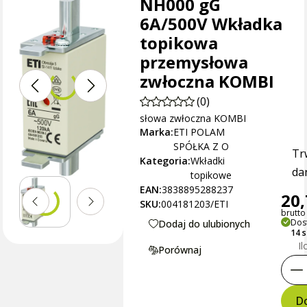
NH000 gG
6A/500V Wkładka
topikowa
przemysłowa
zwłoczna KOMBI
(0)
słowa zwłoczna KOMBI
Marka:
ETI POLAM
SPÓŁKA Z O
Tr
Kategoria:
Wkładki
dan
topikowe
EAN:
3838895288237
20,
SKU:
004181203/ETI
brutto 
Dos
Dodaj do ulubionych
14 
Il
Porównaj
Do