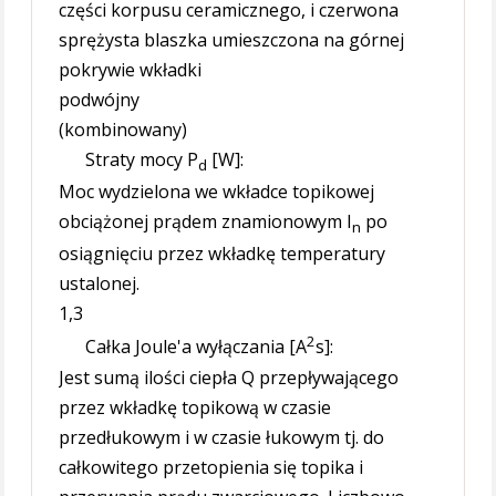
części korpusu ceramicznego, i czerwona
sprężysta blaszka umieszczona na górnej
pokrywie wkładki
podwójny
(kombinowany)
Straty mocy P
[W]:
d
Moc wydzielona we wkładce topikowej
obciążonej prądem znamionowym I
po
n
osiągnięciu przez wkładkę temperatury
ustalonej.
1,3
2
Całka Joule'a wyłączania [A
s]:
Jest sumą ilości ciepła Q przepływającego
przez wkładkę topikową w czasie
przedłukowym i w czasie łukowym tj. do
całkowitego przetopienia się topika i