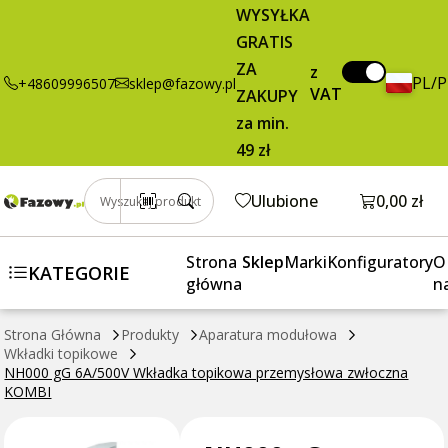
przemysłowa
WYSYŁKA
zwłoczna
GRATIS
KOMBI
ZA
z
PL/
+48609996507
sklep@fazowy.pl
VAT
ZAKUPY
za min.
49 zł
Otwórz k
Ulubione
0,00 zł
Wyszukaj produkt
Strona
Sklep
Marki
Konfiguratory
O
KATEGORIE
główna
n
Strona Główna
Produkty
Aparatura modułowa
Wkładki topikowe
NH000 gG 6A/500V Wkładka topikowa przemysłowa zwłoczna
KOMBI