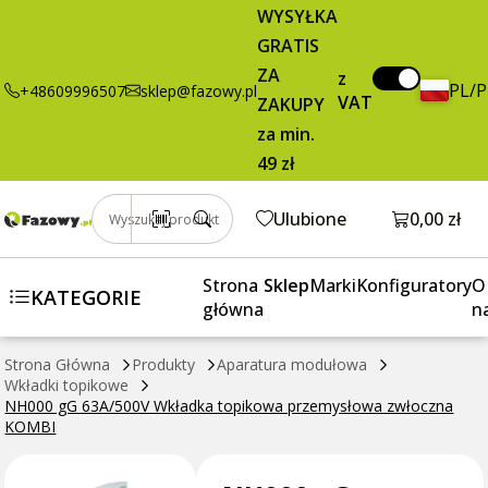
przemysłowa
WYSYŁKA
zwłoczna
GRATIS
KOMBI
ZA
z
PL/
+48609996507
sklep@fazowy.pl
VAT
ZAKUPY
za min.
49 zł
Otwórz k
Ulubione
0,00 zł
Wyszukaj produkt
Strona
Sklep
Marki
Konfiguratory
O
KATEGORIE
główna
n
Strona Główna
Produkty
Aparatura modułowa
Wkładki topikowe
NH000 gG 63A/500V Wkładka topikowa przemysłowa zwłoczna
KOMBI