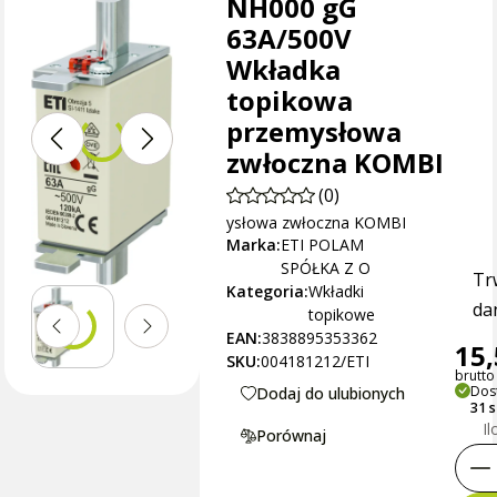
NH000 gG
63A/500V
Wkładka
topikowa
przemysłowa
zwłoczna KOMBI
(0)
ysłowa zwłoczna KOMBI
Marka:
ETI POLAM
SPÓŁKA Z O
Tr
Kategoria:
Wkładki
dan
topikowe
EAN:
3838895353362
15,
SKU:
004181212/ETI
brutto 
Dos
Dodaj do ulubionych
31 
Il
Porównaj