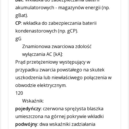
akumulatorowych - magazynów energii (np.
gBat).
CP
: wkładka do zabezpieczania baterii
kondenastorowych (np. gCP).
gG
Znamionowa zwarciowa zdolość
wyłączania AC [kA]:
Prąd przetężeniowy występujący w
przypadku zwarcia powstałego na skutek
uszkodzenia lub niewłaściwego połączenia w
obwodzie elektrycznym.
120
Wskaźnik:
pojedyńczy
: czerwona sprężysta blaszka
umieszczona na górnej pokrywie wkładki
podwójny
: dwa wskaźniki zadziałania