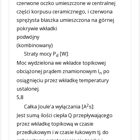
czerwone oczko umieszczone w centralnej
części korpusu ceramicznego, i czerwona
sprężysta blaszka umieszczona na górnej
pokrywie wkładki
podwójny
(kombinowany)
Straty mocy P
[W]:
d
Moc wydzielona we wkładce topikowej
obciążonej prądem znamionowym I
po
n
osiągnięciu przez wkładkę temperatury
ustalonej.
5,8
2
Całka Joule'a wyłączania [A
s]:
Jest sumą ilości ciepła Q przepływającego
przez wkładkę topikową w czasie
przedłukowym i w czasie łukowym tj. do