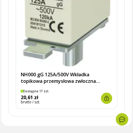
NH000 gG 125A/500V Wkładka
topikowa przemysłowa zwłoczna
KOMBI
Dostępne 17 szt.
Dostę
20,61 zł
20,6
brutto / szt.
brutto 