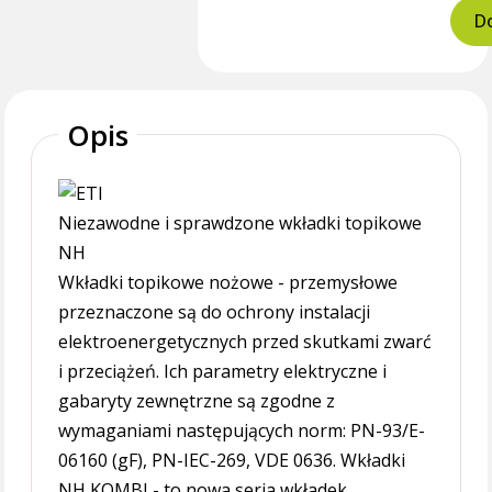
Do
Opis
Niezawodne i sprawdzone wkładki topikowe
NH
Wkładki topikowe nożowe - przemysłowe
przeznaczone są do ochrony instalacji
elektroenergetycznych przed skutkami zwarć
i przeciążeń. Ich parametry elektryczne i
gabaryty zewnętrzne są zgodne z
wymaganiami następujących norm: PN-93/E-
06160 (gF), PN-IEC-269, VDE 0636. Wkładki
NH KOMBI - to nowa seria wkładek