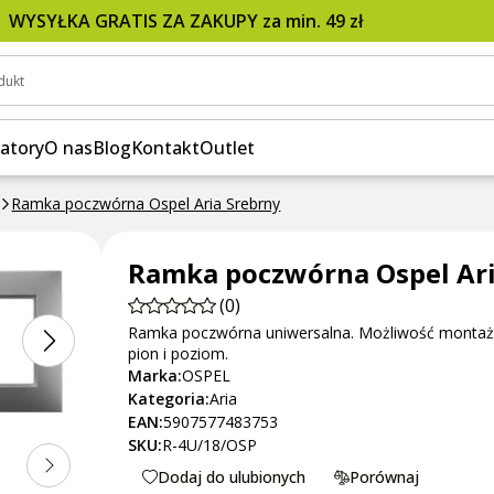
WYSYŁKA GRATIS ZA ZAKUPY za min. 49 zł
dukt
atory
O nas
Blog
Kontakt
Outlet
Ramka poczwórna Ospel Aria Srebrny
Ramka poczwórna Ospel Ari
(0)
Ramka poczwórna uniwersalna. Możliwość monta
pion i poziom.
Marka:
OSPEL
Kategoria:
Aria
EAN:
5907577483753
SKU:
R-4U/18/OSP
Dodaj do ulubionych
Porównaj