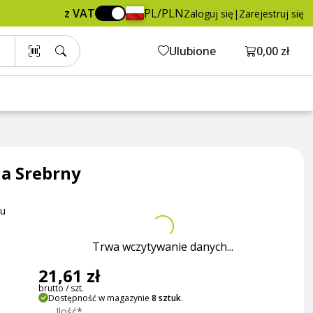
21,61 zł
Dodaj do koszyka
z VAT
PL/PLN
Zaloguj się
|
Zarejestruj się
brutto / szt.
Otwórz ko
Ulubione
0,00 zł
a Srebrny
żu
Trwa wczytywanie danych...
21,61 zł
brutto / szt.
Dostępność w magazynie
8 sztuk
.
Ilość