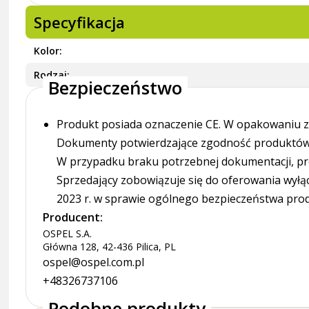
Specyfikacja
Kolor
Rodzaj
Bezpieczeństwo
Produkt posiada oznaczenie CE. W opakowaniu zn
Dokumenty potwierdzające zgodność produktów z
W przypadku braku potrzebnej dokumentacji, pr
Sprzedający zobowiązuje się do oferowania wyłą
2023 r. w sprawie ogólnego bezpieczeństwa pro
Producent:
OSPEL S.A.
Główna 128, 42-436 Pilica, PL
ospel@ospel.com.pl
+48326737106
Podobne produkty