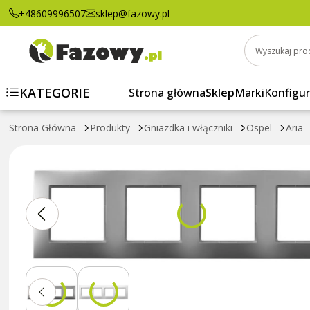
Ramka poczwórna Ospel Aria Srebrny
+48609996507
sklep@fazowy.pl
Wyszukaj pro
KATEGORIE
Strona główna
Sklep
Marki
Konfigur
Strona Główna
Produkty
Gniazdka i włączniki
Ospel
Aria