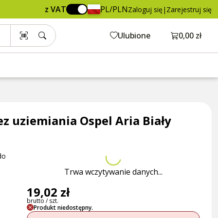
19,02 zł
Dodaj do koszyka
z VAT
PL/PLN
Zaloguj się
|
Zarejestruj się
brutto / szt.
Otwórz ko
Ulubione
0,00 zł
 uziemiania Ospel Aria Biały
do
Trwa wczytywanie danych...
19,02 zł
brutto / szt.
Produkt niedostępny.