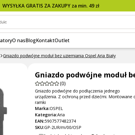
el Aria Biały
WYSYŁKA GRATIS ZA ZAKUPY za min. 49 zł
dukt
atory
O nas
Blog
Kontakt
Outlet
Gniazdo podwójne moduł bez uziemiania Ospel Aria Biały
Gniazdo podwójne moduł bez
(0)
Gniazdo podwójne do podłączenia jednego
urządzenia. Z ochroną przed dziećmi. Montowane 
ramki
Marka:
OSPEL
Kategoria:
Aria
EAN:
5907577482374
SKU:
GP-2UR/m/00/OSP