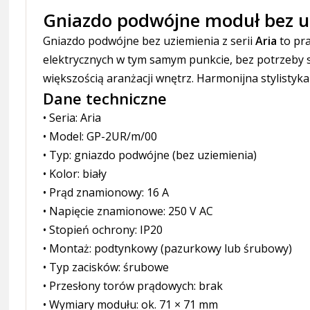
Gniazdo podwójne moduł bez uz
Gniazdo podwójne bez uziemienia z serii
Aria
to pra
elektrycznych w tym samym punkcie, bez potrzeby s
większością aranżacji wnętrz. Harmonijna stylistyk
Dane techniczne
• Seria: Aria
• Model: GP-2UR/m/00
• Typ: gniazdo podwójne (bez uziemienia)
• Kolor: biały
• Prąd znamionowy: 16 A
• Napięcie znamionowe: 250 V AC
• Stopień ochrony: IP20
• Montaż: podtynkowy (pazurkowy lub śrubowy)
• Typ zacisków: śrubowe
• Przesłony torów prądowych: brak
• Wymiary modułu: ok. 71 × 71 mm