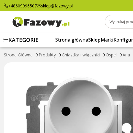
Gniazdo podwójne moduł bez uziemiania Osp
+48609996507
sklep@fazowy.pl
Wyszukaj pro
KATEGORIE
Strona główna
Sklep
Marki
Konfigur
Strona Główna
Produkty
Gniazdka i włączniki
Ospel
Aria