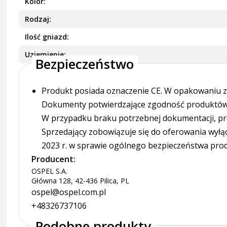
Kolor
Rodzaj
Ilość gniazd
Uziemienie
Bezpieczeństwo
Produkt posiada oznaczenie CE. W opakowaniu zn
Dokumenty potwierdzające zgodność produktów z
W przypadku braku potrzebnej dokumentacji, pr
Sprzedający zobowiązuje się do oferowania wyłą
2023 r. w sprawie ogólnego bezpieczeństwa pro
Producent:
OSPEL S.A.
Główna 128, 42-436 Pilica, PL
ospel@ospel.com.pl
+48326737106
Podobne produkty