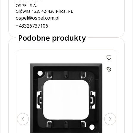
OSPEL S.A.
Główna 128, 42-436 Pilica, PL
ospel@ospel.com.pl
+48326737106
Podobne produkty
Ramk