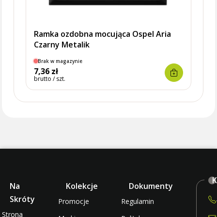
Ramka ozdobna mocująca Ospel Aria
Czarny Metalik
Brak w magazynie
Brak
7,36 zł
7,13 
brutto / szt.
brutto 
K
Na
Kolekcje
Dokumenty
Skróty
Promocje
Regulamin
Strona