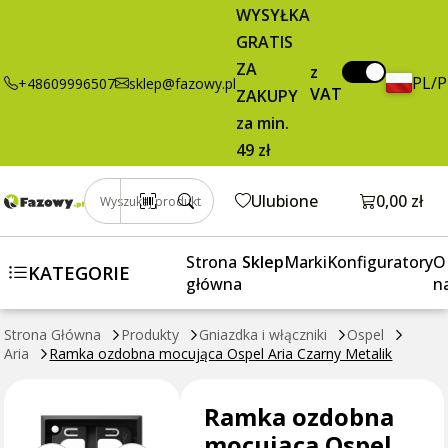
7,13 zł
Dodaj do koszyka
WYSYŁKA
ozdobna
brutto / szt.
GRATIS
mocująca
Ospel Aria
ZA
z
PL/
+48609996507
sklep@fazowy.pl
Czarny
VAT
ZAKUPY
Metalik
za min.
49 zł
Otwórz k
Ulubione
0,00 zł
Wyszukaj produkt
Strona
Sklep
Marki
Konfiguratory
O
KATEGORIE
główna
n
Strona Główna
Produkty
Gniazdka i włączniki
Ospel
Aria
Ramka ozdobna mocująca Ospel Aria Czarny Metalik
Ramka ozdobna
mocująca Ospel