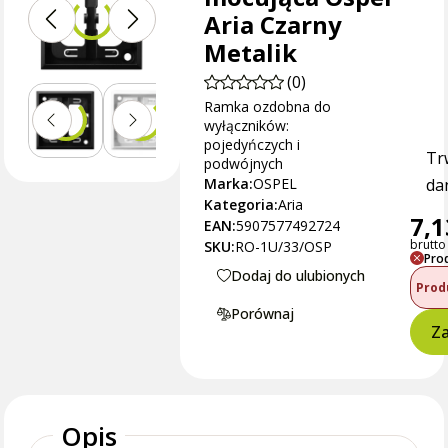
Aria Czarny
Metalik
(0)
Ramka ozdobna do
wyłączników:
pojedyńczych i
Tr
podwójnych
Marka:
OSPEL
dan
Kategoria:
Aria
7,1
EAN:
5907577492724
brutto 
SKU:
RO-1U/33/OSP
Pro
Dodaj do ulubionych
Prod
Porównaj
Za
Opis