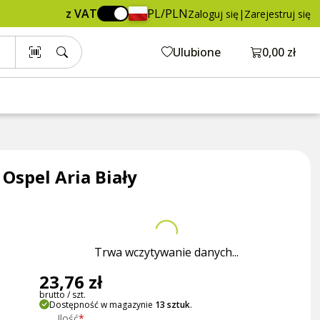
23,76 zł
Dodaj do koszyka
z VAT
PL/PLN
Zaloguj się
|
Zarejestruj się
brutto / szt.
Otwórz ko
Ulubione
0,00 zł
Ospel Aria Biały
Trwa wczytywanie danych...
23,76 zł
brutto / szt.
Dostępność w magazynie
13 sztuk
.
Ilość