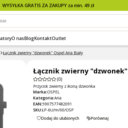
WYSYŁKA GRATIS ZA ZAKUPY za min. 49 zł
dukt
atory
O nas
Blog
Kontakt
Outlet
Łącznik zwierny "dzwonek" Ospel Aria Biały
Łącznik zwierny "dzwonek" 
(0)
Przycisk zwierny z ikoną dzwonka
Marka:
OSPEL
Kategoria:
Aria
EAN:
5907577482091
SKU:
ŁP-6U/m/00/OSP
Dodaj do ulubionych
Porównaj