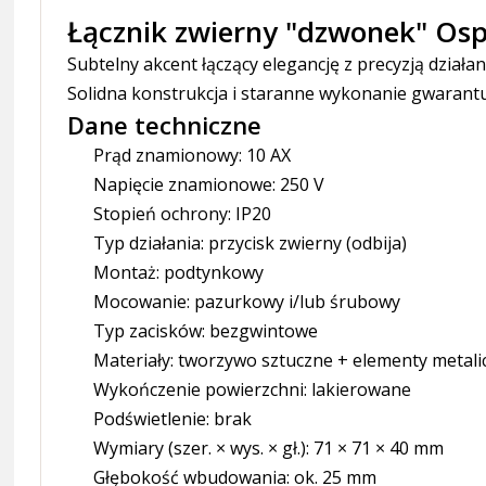
Łącznik zwierny "dzwonek" Ospe
Subtelny akcent łączący elegancję z precyzją dział
Solidna konstrukcja i staranne wykonanie gwarantuj
Dane techniczne
Prąd znamionowy: 10 AX
Napięcie znamionowe: 250 V
Stopień ochrony: IP20
Typ działania: przycisk zwierny (odbija)
Montaż: podtynkowy
Mocowanie: pazurkowy i/lub śrubowy
Typ zacisków: bezgwintowe
Materiały: tworzywo sztuczne + elementy metali
Wykończenie powierzchni: lakierowane
Podświetlenie: brak
Wymiary (szer. × wys. × gł.): 71 × 71 × 40 mm
Głębokość wbudowania: ok. 25 mm