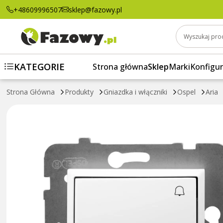
Łącznik zwierny "dzwonek" Ospel Aria Biały
+48609996507
sklep@fazowy.pl
Wyszukaj pro
KATEGORIE
Strona główna
Sklep
Marki
Konfigur
Strona Główna
Produkty
Gniazdka i włączniki
Ospel
Aria