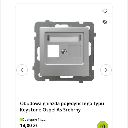
Obud
Keys
Obudowa gniazda pojedynczego typu
Keystone Ospel As Srebrny
Dostępne 1 szt.
Dostę
14,00 zł
12,7