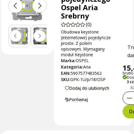
Ospel Aria
Srebrny
(0)
Obudowa keystone
(internetowe) pojedyńcze
proste. Z polem
Tr
opisowym. Wymagany
moduł Keystone
dan
Marka:
OSPEL
15,
Kategoria:
Aria
EAN:
5907577483562
brutto 
Dos
SKU:
GPK-1U/p/18/OSP
3 sz
Il
Dodaj do ulubionych
Porównaj
Do