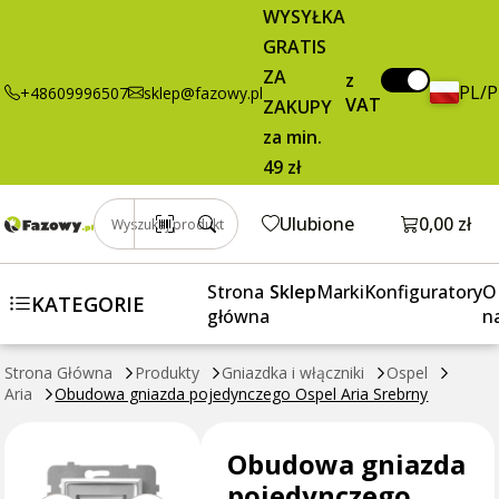
15,40 zł
Dodaj do koszyka
WYSYŁKA
gniazda
brutto / szt.
GRATIS
pojedynczego
Ospel Aria
ZA
z
PL/
+48609996507
sklep@fazowy.pl
Srebrny
VAT
ZAKUPY
za min.
49 zł
Otwórz k
Ulubione
0,00 zł
Wyszukaj produkt
Strona
Sklep
Marki
Konfiguratory
O
KATEGORIE
główna
n
Strona Główna
Produkty
Gniazdka i włączniki
Ospel
Aria
Obudowa gniazda pojedynczego Ospel Aria Srebrny
Obudowa gniazda
pojedynczego