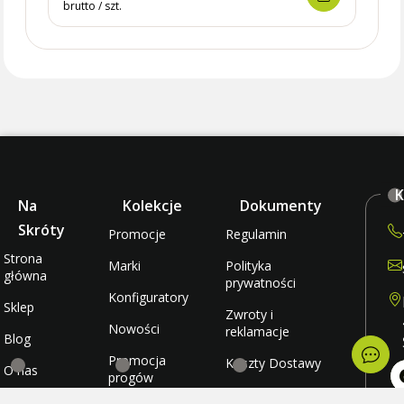
brutto / szt.
brutto 
K
Na
Kolekcje
Dokumenty
Skróty
Promocje
Regulamin
Strona
Marki
Polityka
główna
prywatności
Konfiguratory
Sklep
Zwroty i
Nowości
reklamacje
Blog
Promocja
Koszty Dostawy
O nas
progów
rabatowych
Metody płatności
Kontakt
po