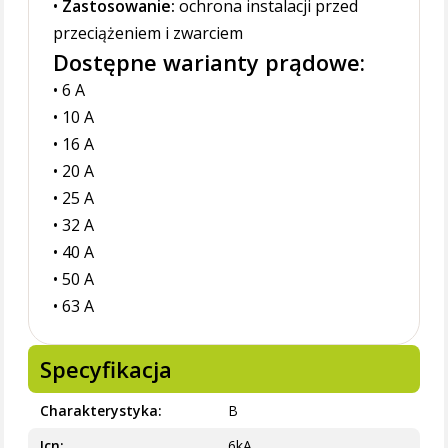
•
Zastosowanie:
ochrona instalacji przed
przeciążeniem i zwarciem
Dostępne warianty prądowe:
• 6 A
• 10 A
• 16 A
• 20 A
• 25 A
• 32 A
• 40 A
• 50 A
• 63 A
Specyfikacja
Charakterystyka
B
Icn
6kA