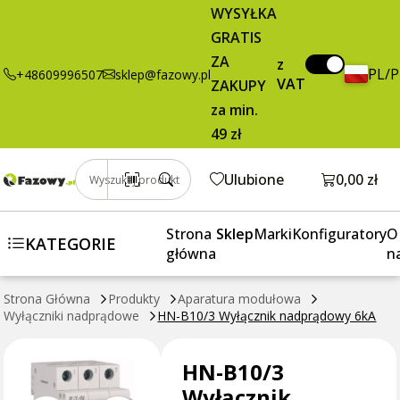
67,65 zł
Dodaj do koszyka
WYSYŁKA
Wyłącznik
brutto / szt.
GRATIS
nadprądowy
6kA
ZA
z
PL/
+48609996507
sklep@fazowy.pl
VAT
ZAKUPY
za min.
49 zł
Otwórz k
Ulubione
0,00 zł
Wyszukaj produkt
Strona
Sklep
Marki
Konfiguratory
O
KATEGORIE
główna
n
Strona Główna
Produkty
Aparatura modułowa
Wyłączniki nadprądowe
HN-B10/3 Wyłącznik nadprądowy 6kA
HN-B10/3
Wyłącznik