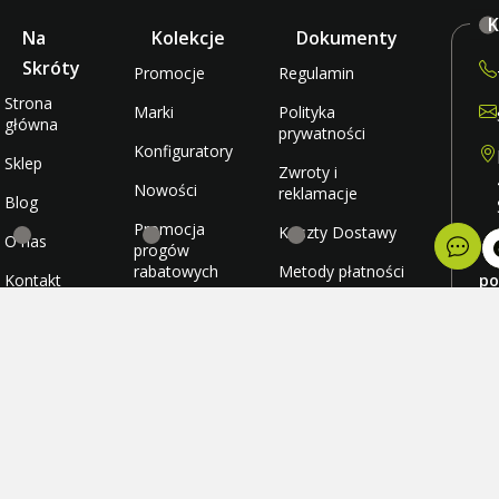
K
Na
Kolekcje
Dokumenty
Skróty
Promocje
Regulamin
Strona
Marki
Polityka
główna
prywatności
Konfiguratory
Sklep
Zwroty i
Nowości
reklamacje
Blog
Promocja
Koszty Dostawy
O nas
progów
rabatowych
Metody płatności
Kontakt
po
wt
Promocja
Ulubione
śr
darmowej
cz
wysyłki
Konto
pi
so
ni