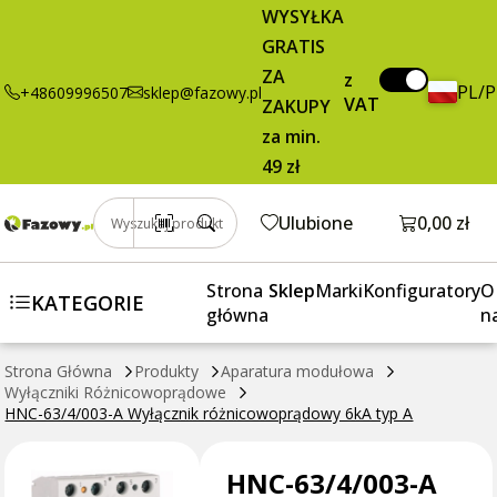
243,48 zł
Dodaj do koszy
WYSYŁKA
Wyłącznik
brutto / szt.
GRATIS
różnicowoprądowy
6kA typ A
ZA
z
PL/
+48609996507
sklep@fazowy.pl
VAT
ZAKUPY
za min.
49 zł
Otwórz k
Ulubione
0,00 zł
Wyszukaj produkt
Strona
Sklep
Marki
Konfiguratory
O
KATEGORIE
główna
n
Strona Główna
Produkty
Aparatura modułowa
Wyłączniki Różnicowoprądowe
HNC-63/4/003-A Wyłącznik różnicowoprądowy 6kA typ A
HNC-63/4/003-A