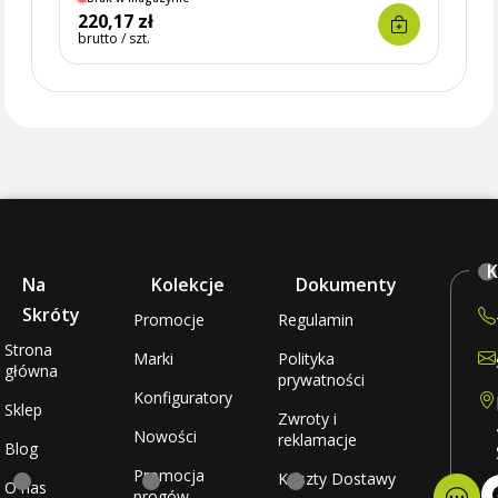
220,17 zł
17,9
brutto / szt.
brutto 
K
Na
Kolekcje
Dokumenty
Skróty
Promocje
Regulamin
Strona
Marki
Polityka
główna
prywatności
Konfiguratory
Sklep
Zwroty i
Nowości
reklamacje
Blog
Promocja
Koszty Dostawy
O nas
progów