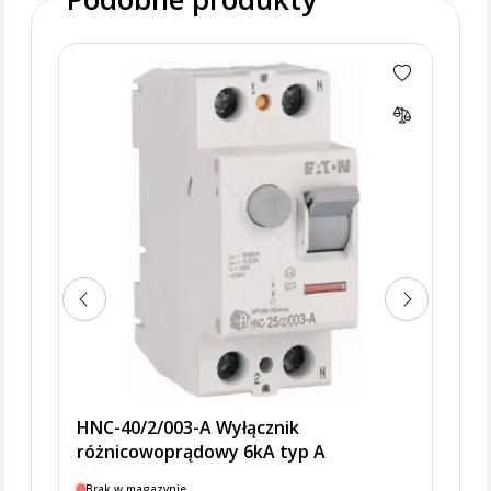
Wyłą
HNC-40/2/003-A Wyłącznik
różnicowoprądowy 6kA typ A
Brak w magazynie
Dostę