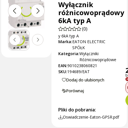
Wyłącznik
różnicowoprądowy
6kA typ A
(0)
y 6kA typ A
Marka:
EATON ELECTRIC
SPÓŁK
Kategoria:
Wyłączniki
Różnicowoprądowe
EAN:
9010238060821
SKU:
194689/EAT
b
Dodaj do ulubionych
Porównaj
Pliki do pobrania:
Oswiadczenie-Eaton-GPSR.pdf