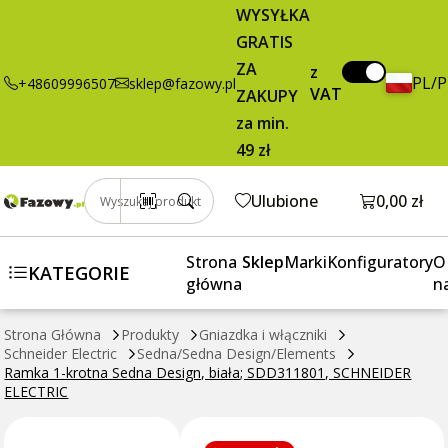
2,38 zł
Dodaj do koszyka
WYSYŁKA
krotna Sedna
brutto / szt.
GRATIS
Design, biała;
SDD311801,
ZA
z
PL/
+48609996507
sklep@fazowy.pl
SCHNEIDER
VAT
ZAKUPY
ELECTRIC
za min.
49 zł
Otwórz k
Ulubione
0,00 zł
Wyszukaj produkt
Strona
Sklep
Marki
Konfiguratory
O
KATEGORIE
główna
n
Strona Główna
Produkty
Gniazdka i włączniki
Schneider Electric
Sedna/Sedna Design/Elements
Ramka 1-krotna Sedna Design, biała; SDD311801, SCHNEIDER
ELECTRIC