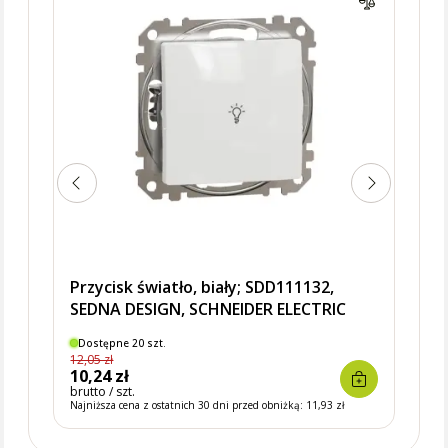
biał
Przycisk światło, biały; SDD111132,
SEDNA DESIGN, SCHNEIDER ELECTRIC
Dostępne 20 szt.
Dostę
12,05 zł
13,95 
10,24 zł
11,8
brutto / szt.
brutto 
Najniższa cena z ostatnich 30 dni przed obniżką:
11,93 zł
Najniżs