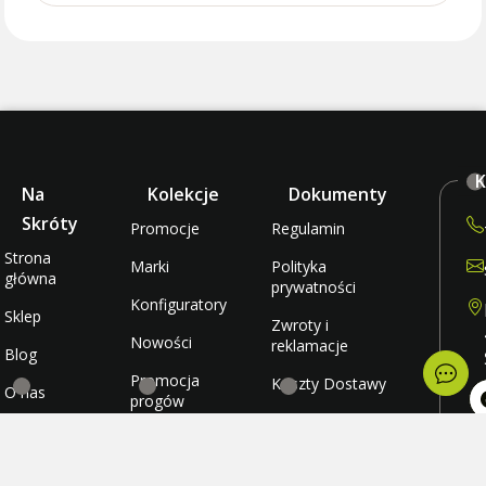
K
Na
Kolekcje
Dokumenty
Skróty
Promocje
Regulamin
Strona
Marki
Polityka
główna
prywatności
Konfiguratory
Sklep
Zwroty i
Nowości
reklamacje
Blog
Promocja
Koszty Dostawy
O nas
progów
rabatowych
Metody płatności
Kontakt
po
wt
Promocja
Ulubione
śr
darmowej