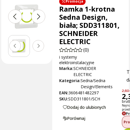
Promocja
Ramka 1-krotna
Sedna Design,
biała; SDD311801,
SCHNEIDER
ELECTRIC
(0)
i systemy
elektroinstalacyjne
Marka:
SCHNEIDER
T
ELECTRIC
d
Kategoria:
Sedna/Sedna
Design/Elements
2,80 
EAN:
3606481482297
2,
SKU:
SDD311801/SCH
brutt
Najni
Dodaj do ulubionych
przed
Pr
Porównaj
Pro