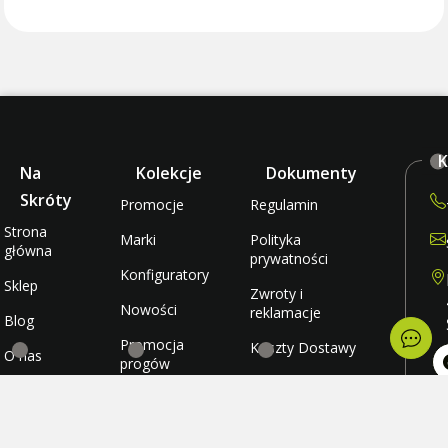
K
Na
Kolekcje
Dokumenty
Skróty
Promocje
Regulamin
Strona
Marki
Polityka
główna
prywatności
Konfiguratory
Sklep
Zwroty i
Nowości
reklamacje
Blog
Promocja
Koszty Dostawy
O nas
progów
rabatowych
Metody płatności
Kontakt
po
wt
Promocja
Ulubione
śr
darmowej
cz