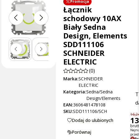
Promocja
Łącznik
schodowy 10AX
Biały Sedna
Design, Elements
SDD111106
SCHNEIDER
ELECTRIC
(0)
Marka:
SCHNEIDER
ELECTRIC
Kategoria:
Sedna/Sedna
T
Design/Elements
d
EAN:
3606481478108
SKU:
SDD111106/SCH
16,24
13
Dodaj do ulubionych
brutt
Najni
Porównaj
przed
Pr