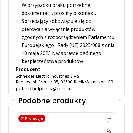
W przypadku braku potrzebnej
dokumentacji, prosimy o kontakt.
Sprzedający zobowiązuje się do
oferowania wyłącznie produktów
zgodnych z rozporządzeniem Parlamentu
Europejskiego i Rady (UE) 2023/988 z dnia
10 maja 2023 r. w sprawie ogólnego
bezpieczeństwa produktów.
Producent:
Schneider Electric Industries S.A.S
Rue Joseph Monier 35, 92500 Rueil-Malmaison, FR
poland.helpdesk@se.com
Podobne produkty
Promocja
Pr
Przy
biał