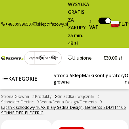
13,80 zł
Dodaj do koszyka
WYSYŁKA
schodowy
brutto / szt.
GRATIS
10AX Biały
Sedna Design,
ZA
z
PL/
+48609996507
sklep@fazowy.pl
Elements
VAT
ZAKUPY
SDD111106
za min.
SCHNEIDER
49 zł
ELECTRIC
Otwórz k
Ulubione
0,00 zł
Wyszukaj produkt
Strona
Sklep
Marki
Konfiguratory
O
KATEGORIE
główna
n
Strona Główna
Produkty
Gniazdka i włączniki
Schneider Electric
Sedna/Sedna Design/Elements
Łącznik schodowy 10AX Biały Sedna Design, Elements SDD111106
SCHNEIDER ELECTRIC