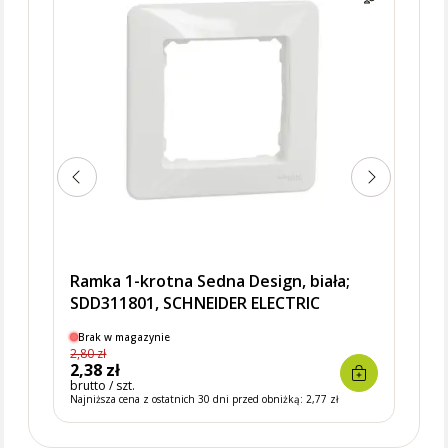
Ramka 1-krotna Sedna Design, biała;
SDD311801, SCHNEIDER ELECTRIC
Brak w magazynie
Dostę
2,80 zł
13,95 
2,38 zł
11,8
brutto / szt.
brutto 
Najniższa cena z ostatnich 30 dni przed obniżką:
2,77 zł
Najniżs