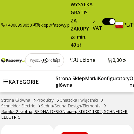
4,12 zł
Dodaj do koszyka
WYSYŁKA
krotna, SEDNA
brutto / szt.
GRATIS
DESIGN biała,
SDD311802,
ZA
z
PL/
+48609996507
sklep@fazowy.pl
SCHNEIDER
VAT
ZAKUPY
ELECTRIC
za min.
49 zł
Otwórz k
Ulubione
0,00 zł
Wyszukaj produkt
Strona
Sklep
Marki
Konfiguratory
O
KATEGORIE
główna
n
Strona Główna
Produkty
Gniazdka i włączniki
Schneider Electric
Sedna/Sedna Design/Elements
Ramka 2-krotna, SEDNA DESIGN biała, SDD311802, SCHNEIDER
ELECTRIC