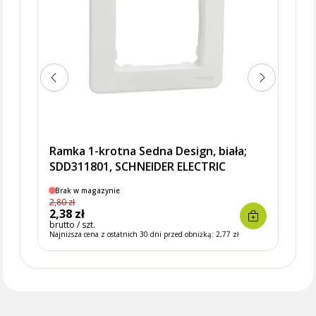
Ramka 1-krotna Sedna Design, biała;
SDD311801, SCHNEIDER ELECTRIC
Brak w magazynie
2,80 zł
Dostę
2,38 zł
7,26 
brutto / szt.
brutto 
Najniższa cena z ostatnich 30 dni przed obniżką:
2,77 zł