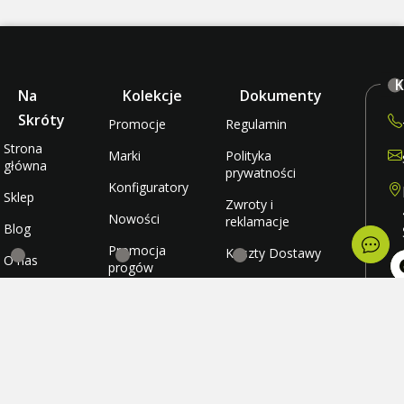
K
Na
Kolekcje
Dokumenty
Skróty
Promocje
Regulamin
Strona
Marki
Polityka
główna
prywatności
Konfiguratory
Sklep
Zwroty i
Nowości
reklamacje
Blog
Promocja
Koszty Dostawy
O nas
progów
rabatowych
Metody płatności
Kontakt
po
wt
Promocja
Ulubione
śr
darmowej
cz
wysyłki
Konto
pi
so
ni