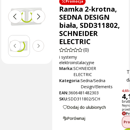
Promocja
Ramka 2-krotna,
SEDNA DESIGN
biała, SDD311802,
SCHNEIDER
ELECTRIC
(0)
i systemy
elektroinstalacyjne
Marka:
SCHNEIDER
T
ELECTRIC
d
Kategoria:
Sedna/Sedna
Design/Elements
4,85 
EAN:
3606481482303
4,
SKU:
SDD311802/SCH
brutt
Najni
Dodaj do ulubionych
przed
Pr
Porównaj
Pro