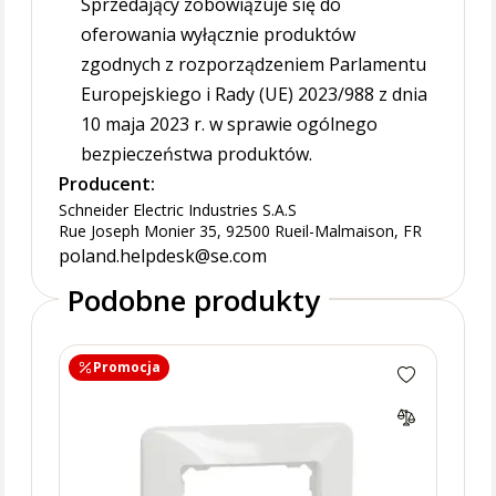
Sprzedający zobowiązuje się do
oferowania wyłącznie produktów
zgodnych z rozporządzeniem Parlamentu
Europejskiego i Rady (UE) 2023/988 z dnia
10 maja 2023 r. w sprawie ogólnego
bezpieczeństwa produktów.
Producent:
Schneider Electric Industries S.A.S
Rue Joseph Monier 35, 92500 Rueil-Malmaison, FR
poland.helpdesk@se.com
Podobne produkty
Promocja
Ramk
SDD3