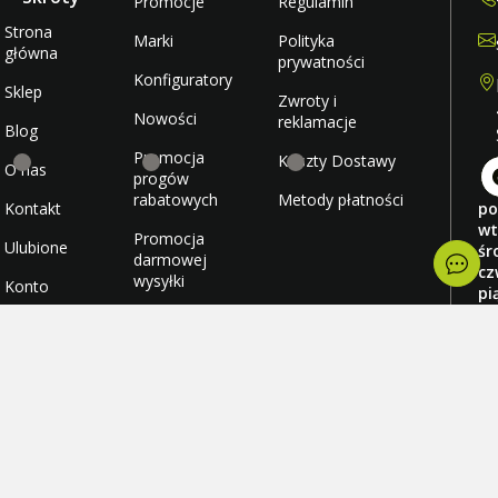
Promocje
Regulamin
Strona
Marki
Polityka
główna
prywatności
Konfiguratory
Sklep
Zwroty i
Nowości
reklamacje
Blog
Promocja
Koszty Dostawy
O nas
progów
rabatowych
Metody płatności
Kontakt
po
wt
Promocja
Ulubione
śr
darmowej
cz
wysyłki
Konto
pi
so
ni
© 2026 Fazowy. Wszystkie prawa
Realizacja: