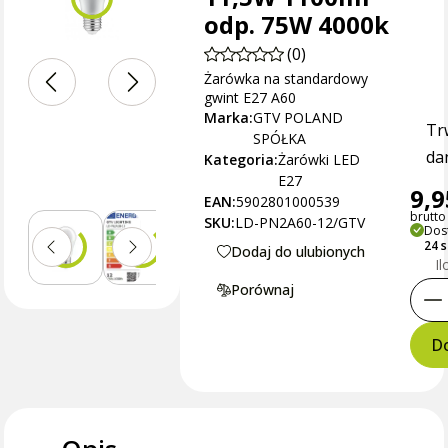
odp. 75W 4000k
(0)
Żarówka na standardowy
gwint E27 A60
Marka:
GTV POLAND
Tr
SPÓŁKA
dan
Kategoria:
Żarówki LED
E27
9,9
EAN:
5902801000539
brutto 
SKU:
LD-PN2A60-12/GTV
Dos
24 s
Dodaj do ulubionych
Il
Porównaj
Do