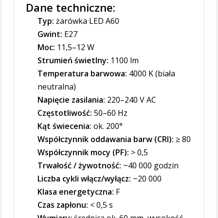
Dane techniczne:
Typ:
żarówka LED A60
Gwint:
E27
Moc:
11,5–12 W
Strumień świetlny:
1100 lm
Temperatura barwowa:
4000 K (biała
neutralna)
Napięcie zasilania:
220–240 V AC
Częstotliwość:
50–60 Hz
Kąt świecenia:
ok. 200°
Współczynnik oddawania barw (CRI):
≥ 80
Współczynnik mocy (PF):
> 0,5
Trwałość / żywotność:
~40 000 godzin
Liczba cykli włącz/wyłącz:
~20 000
Klasa energetyczna:
F
Czas zapłonu:
< 0,5 s