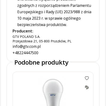
zgodnych z rozporządzeniem Parlamentu
Europejskiego i Rady (UE) 2023/988 z dnia
10 maja 2023 r. w sprawie ogólnego
bezpieczeństwa produktów.
Producent:
GTV POLAND S.A.
Przejazdowa 21, 05-800 Pruszków, PL
info@gtv.com.pl
+48224447500
Podobne produkty
Żaró
75W 