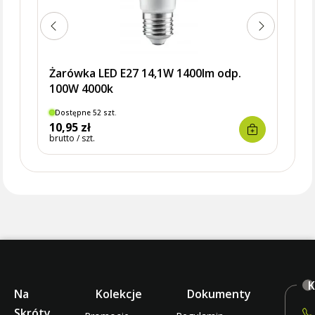
Żarówka LED E27 14,1W 1400lm odp.
100W 4000k
Dostępne 52 szt.
Dostę
10,95 zł
9,95 
brutto / szt.
brutto 
K
Na
Kolekcje
Dokumenty
Skróty