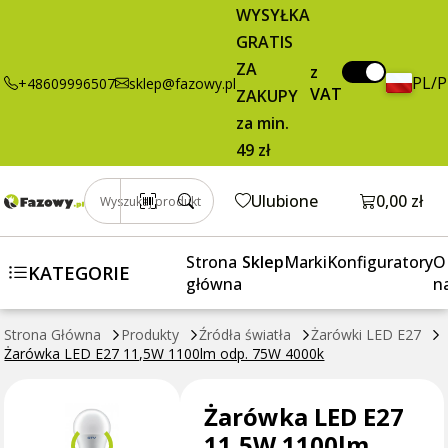
Żarówka LED
9,95 zł
Dodaj do koszyka
WYSYŁKA
E27 11,5W
brutto / szt.
GRATIS
1100lm odp.
ZA
75W 4000k
z
PL/
+48609996507
sklep@fazowy.pl
VAT
ZAKUPY
za min.
49 zł
Otwórz k
Ulubione
0,00 zł
Wyszukaj produkt
Strona
Sklep
Marki
Konfiguratory
O
KATEGORIE
główna
n
Strona Główna
Produkty
Źródła światła
Żarówki LED E27
Żarówka LED E27 11,5W 1100lm odp. 75W 4000k
Żarówka LED E27
11,5W 1100lm