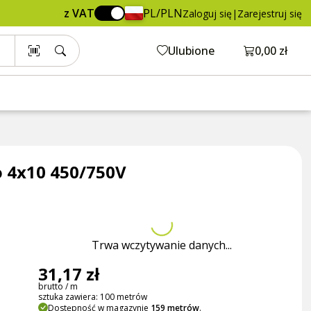
31,17 zł
Dodaj do koszyka
z VAT
PL/PLN
Zaloguj się
|
Zarejestruj się
brutto / m
Otwórz ko
Ulubione
0,00 zł
o 4x10 450/750V
Trwa wczytywanie danych...
31,17 zł
brutto / m
sztuka zawiera: 100 metrów
Dostępność w magazynie
159 metrów
.