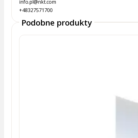
info.pl@nkt.com
+48327571700
Podobne produkty