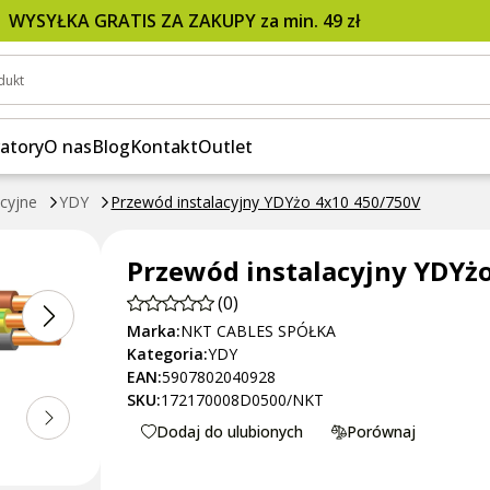
WYSYŁKA GRATIS ZA ZAKUPY za min. 49 zł
dukt
atory
O nas
Blog
Kontakt
Outlet
acyjne
YDY
Przewód instalacyjny YDYżo 4x10 450/750V
Przewód instalacyjny YDYż
(0)
Marka:
NKT CABLES SPÓŁKA
Kategoria:
YDY
EAN:
5907802040928
SKU:
172170008D0500/NKT
Dodaj do ulubionych
Porównaj