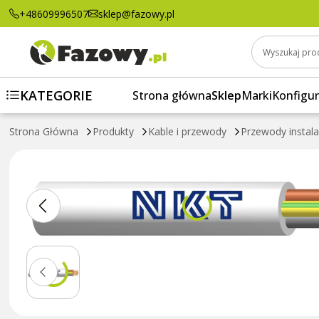
Przewód instalacyjny YDYżo 4x10 450/750V
+48609996507
sklep@fazowy.pl
Wyszukaj pro
KATEGORIE
Strona główna
Sklep
Marki
Konfigur
Strona Główna
Produkty
Kable i przewody
Przewody instal