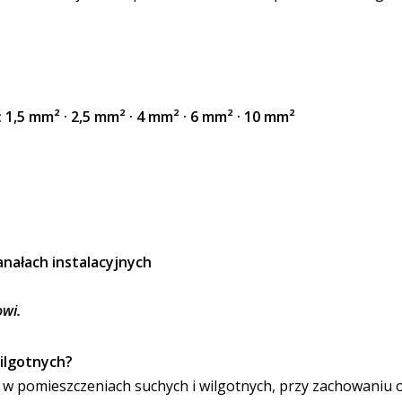
:
1,5 mm² · 2,5 mm² · 4 mm² · 6 mm² · 10 mm²
anałach instalacyjnych
owi.
ilgotnych?
 pomieszczeniach suchych i wilgotnych, przy zachowaniu o