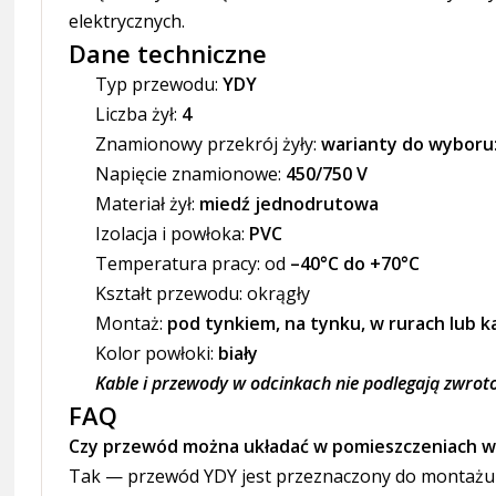
elektrycznych.
Dane techniczne
Typ przewodu:
YDY
Liczba żył:
4
Znamionowy przekrój żyły:
warianty do wyboru
Napięcie znamionowe:
450/750 V
Materiał żył:
miedź jednodrutowa
Izolacja i powłoka:
PVC
Temperatura pracy: od
–40°C do +70°C
Kształt przewodu: okrągły
Montaż:
pod tynkiem, na tynku, w rurach lub k
Kolor powłoki:
biały
Kable i przewody w odcinkach nie podlegają zwrot
FAQ
Czy przewód można układać w pomieszczeniach w
Tak — przewód YDY jest przeznaczony do montażu w