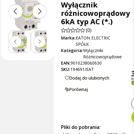
Wyłącznik
różnicowoprądowy
6kA typ AC (*.)
(0)
Marka:
EATON ELECTRIC
SPÓŁK
Kategoria:
Wyłączniki
Różnicowoprądowe
EAN:
9010238060630
SKU:
194691/EAT
Dodaj do ulubionych
b
Porównaj
Pliki do pobrania: