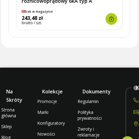
różnicowoprądowy 6kA typ A
Brak w magazynie
Brak
243,48 zł
220,
brutto / szt.
brutto 
K
Na
Kolekcje
Dokumenty
Skróty
Promocje
Regulamin
Strona
Marki
Polityka
główna
prywatności
Konfiguratory
Sklep
Zwroty i
Nowości
reklamacje
Blog