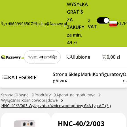
367,81 zł
Dodaj do koszy
WYSYŁKA
Wyłącznik
brutto / szt.
GRATIS
różnicowoprądowy
6kA typ AC (*.)
ZA
z
PL/
+48609996507
sklep@fazowy.pl
VAT
ZAKUPY
za min.
49 zł
Otwórz k
Ulubione
0,00 zł
Wyszukaj produkt
Strona
Sklep
Marki
Konfiguratory
O
KATEGORIE
główna
n
Strona Główna
Produkty
Aparatura modułowa
Wyłączniki Różnicowoprądowe
HNC-40/2/003 Wyłącznik różnicowoprądowy 6kA typ AC (*.)
HNC-40/2/003