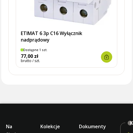
ETIMAT 6 3p C16 Wyłącznik
nadprądowy
Dostępne 1 szt.
Dostę
77,00 zł
118,
brutto / szt.
brutto 
K
Na
Kolekcje
Dokumenty