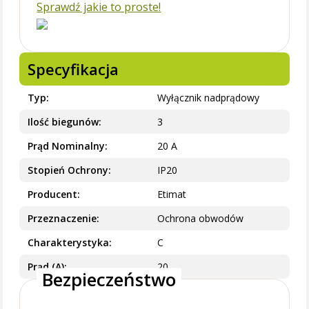
Sprawdź jakie to proste!
Specyfikacja
Typ
Wyłącznik nadprądowy
Ilość biegunów
3
Prąd Nominalny
20 A
Stopień Ochrony
IP20
Producent
Etimat
Przeznaczenie
Ochrona obwodów
Charakterystyka
C
Prąd (A)
20
Bezpieczeństwo