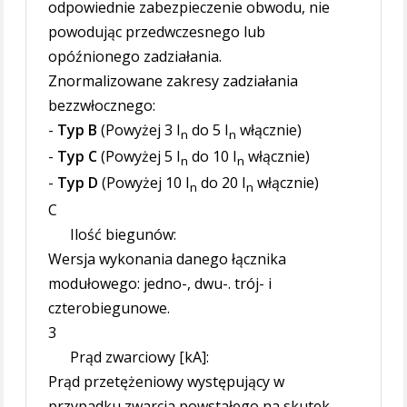
odpowiednie zabezpieczenie obwodu, nie
powodując przedwczesnego lub
opóźnionego zadziałania.
Znormalizowane zakresy zadziałania
bezzwłocznego:
-
Typ B
(Powyżej 3 I
do 5 I
włącznie)
n
n
-
Typ C
(Powyżej 5 I
do 10 I
włącznie)
n
n
-
Typ D
(Powyżej 10 I
do 20 I
włącznie)
n
n
C
Ilość biegunów:
Wersja wykonania danego łącznika
modułowego: jedno-, dwu-. trój- i
czterobiegunowe.
3
Prąd zwarciowy [kA]:
Prąd przetężeniowy występujący w
przypadku zwarcia powstałego na skutek