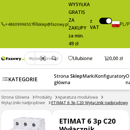
C20 Wyłącznik
brutto / szt.
WYSYŁKA
nadprądowy
GRATIS
ZA
z
PL/
+48609996507
sklep@fazowy.pl
VAT
ZAKUPY
za min.
49 zł
Otwórz k
Ulubione
0,00 zł
Wyszukaj produkt
Strona
Sklep
Marki
Konfiguratory
O
KATEGORIE
główna
n
Strona Główna
Produkty
Aparatura modułowa
Wyłączniki nadprądowe
ETIMAT 6 3p C20 Wyłącznik nadprądowy
ETIMAT 6 3p C20
Wyłącznik