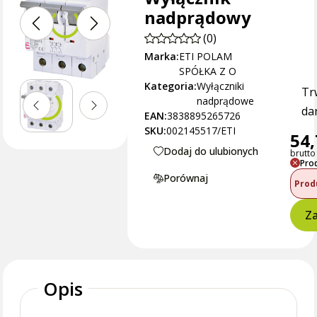
nadprądowy
(0)
Marka:
ETI POLAM
SPÓŁKA Z O
Kategoria:
Wyłączniki
Tr
nadprądowe
dan
EAN:
3838895265726
SKU:
002145517/ETI
54,
Dodaj do ulubionych
brutto 
Pro
Porównaj
Prod
Za
Opis