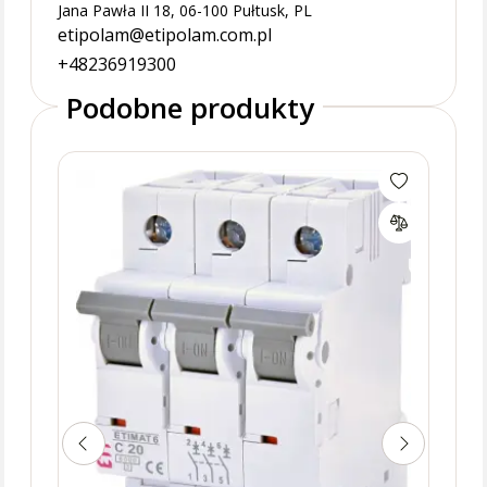
Jana Pawła II 18, 06-100 Pułtusk, PL
etipolam@etipolam.com.pl
+48236919300
Podobne produkty
ETIM
nad