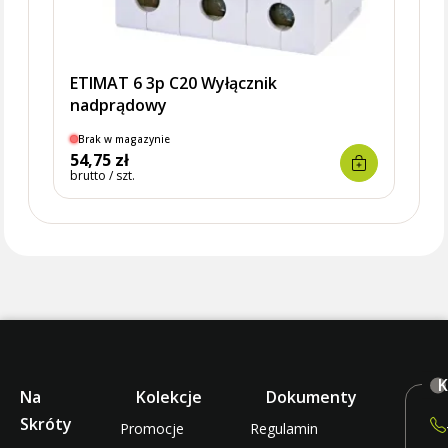
ETIMAT 6 3p C20 Wyłącznik
nadprądowy
Brak w magazynie
Dostę
54,75 zł
77,0
brutto / szt.
brutto 
K
Na
Kolekcje
Dokumenty
Skróty
Promocje
Regulamin