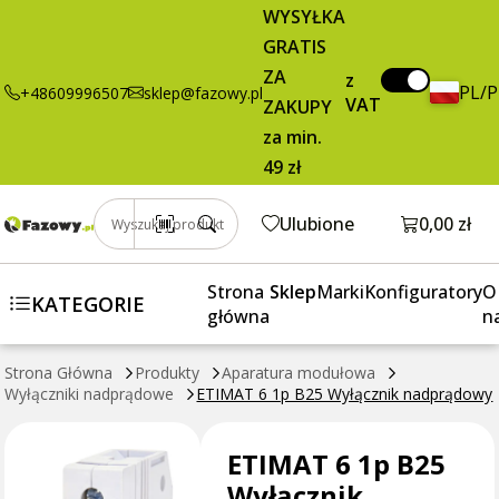
WYSYŁKA
GRATIS
ZA
z
PL/
+48609996507
sklep@fazowy.pl
VAT
ZAKUPY
za min.
49 zł
Otwórz k
Ulubione
0,00 zł
Wyszukaj produkt
Strona
Sklep
Marki
Konfiguratory
O
KATEGORIE
główna
n
Strona Główna
Produkty
Aparatura modułowa
Wyłączniki nadprądowe
ETIMAT 6 1p B25 Wyłącznik nadprądowy
ETIMAT 6 1p B25
Wyłącznik