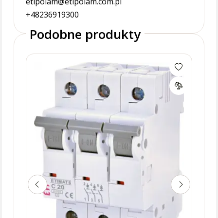
etipolam@etipolam.com.pl
+48236919300
Podobne produkty
ETIM
nad