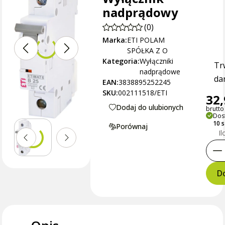
nadprądowy
(0)
Marka:
ETI POLAM
SPÓŁKA Z O
Kategoria:
Wyłączniki
Tr
nadprądowe
dan
EAN:
3838895252245
SKU:
002111518/ETI
32,
Dodaj do ulubionych
brutto 
Dos
10 
Porównaj
Il
Do