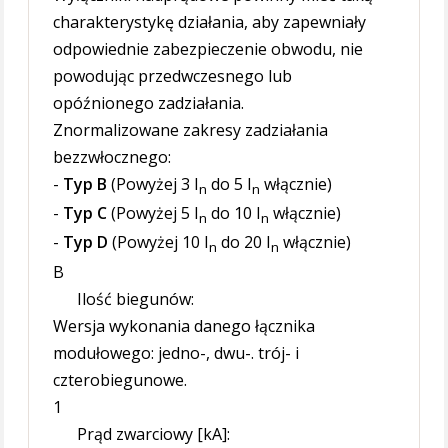
charakterystykę działania, aby zapewniały
odpowiednie zabezpieczenie obwodu, nie
powodując przedwczesnego lub
opóźnionego zadziałania.
Znormalizowane zakresy zadziałania
bezzwłocznego:
-
Typ B
(Powyżej 3 I
do 5 I
włącznie)
n
n
-
Typ C
(Powyżej 5 I
do 10 I
włącznie)
n
n
-
Typ D
(Powyżej 10 I
do 20 I
włącznie)
n
n
B
Ilość biegunów:
Wersja wykonania danego łącznika
modułowego: jedno-, dwu-. trój- i
czterobiegunowe.
1
Prąd zwarciowy [kA]: