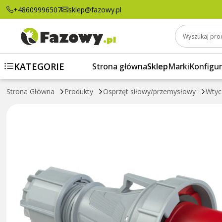
63A 400V 3
+48609996507
sklep@fazowy.pl
Wyszukaj pro
KATEGORIE
Strona główna
Sklep
Marki
Konfigur
Strona Główna
Produkty
Osprzęt siłowy/przemysłowy
Wtyc