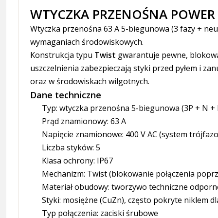
WTYCZKA PRZENOŚNA POWER TWI
Wtyczka przenośna 63 A 5-biegunowa (3 fazy + neu
wymaganiach środowiskowych.
Konstrukcja typu
Twist
gwarantuje pewne, blokowa
uszczelnienia zabezpieczają styki przed pyłem i z
oraz w środowiskach wilgotnych.
Dane techniczne
Typ: wtyczka przenośna 5-biegunowa (3P + N + 
Prąd znamionowy: 63 A
Napięcie znamionowe: 400 V AC (system trójfaz
Liczba styków: 5
Klasa ochrony: IP67
Mechanizm: Twist (blokowanie połączenia poprz
Materiał obudowy: tworzywo techniczne odporn
Styki: mosiężne (CuZn), często pokryte niklem d
Typ połączenia: zaciski śrubowe