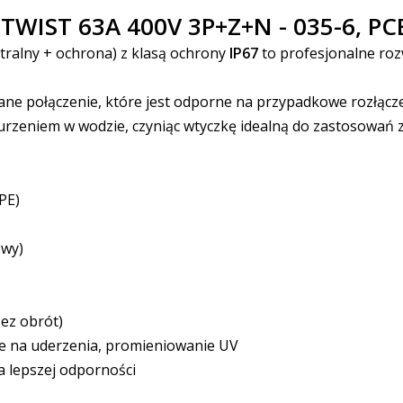
ST 63A 400V 3P+Z+N - 035-6, PCE
tralny + ochrona) z klasą ochrony
IP67
to profesjonalne rozw
ne połączenie, które jest odporne na przypadkowe rozłącz
anurzeniem w wodzie, czyniąc wtyczkę idealną do zastosowań
PE)
owy)
ez obrót)
e na uderzenia, promieniowanie UV
la lepszej odporności