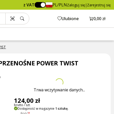
124,00 zł
Dodaj do koszyka
z VAT
PL/PLN
Zaloguj się
|
Zarejestruj się
brutto / szt.
Otwórz ko
Ulubione
0,00 zł
IST
 PRZENOŚNE POWER TWIST
a
Trwa wczytywanie danych...
124,00 zł
brutto / szt.
Dostępność w magazynie
1 sztukę
.
Ilość