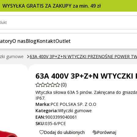
P+Z+N WTYCZKI PRZENOŚNE POWER TWIST
WYSYŁKA GRATIS ZA ZAKUPY za min. 49 zł
dukt
atory
O nas
Blog
Kontakt
Outlet
zki gumowe
63A 400V 3P+Z+N WTYCZKI PRZENOŚNE POWER TW
63A 400V 3P+Z+N WTYCZKI
(0)
Wtyczka siłowa 63A 5 pinów. Zakręcana do gniazd
IP67.
Marka:
PCE POLSKA SP. Z O.O
Kategoria:
Wtyczki gumowe
EAN:
9003399040061
SKU:
035-6/PCE
Dodaj do ulubionych
Porównaj