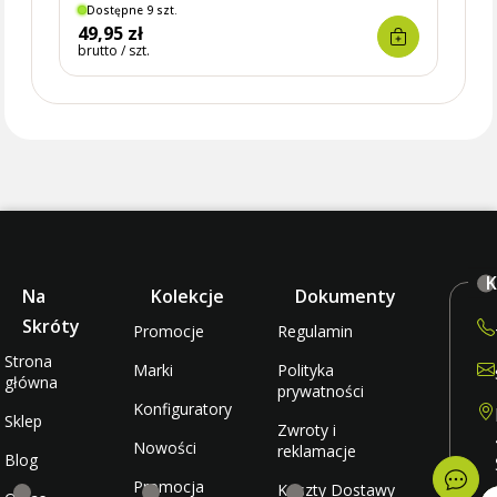
Dostępne 9 szt.
Brak
49,95 zł
35,0
brutto / szt.
brutto 
K
Na
Kolekcje
Dokumenty
Skróty
Promocje
Regulamin
Strona
Marki
Polityka
główna
prywatności
Konfiguratory
Sklep
Zwroty i
Nowości
reklamacje
Blog
Promocja
Koszty Dostawy