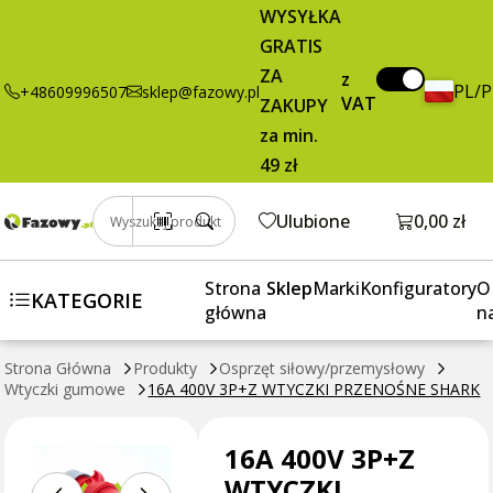
16A 400V 3P+Z
14,89 zł
Dodaj do koszyka
WYSYŁKA
WTYCZKI
brutto / szt.
GRATIS
PRZENOŚNE
ZA
SHARK
z
PL/
+48609996507
sklep@fazowy.pl
VAT
ZAKUPY
za min.
49 zł
Otwórz k
Ulubione
0,00 zł
Wyszukaj produkt
Strona
Sklep
Marki
Konfiguratory
O
KATEGORIE
główna
n
Strona Główna
Produkty
Osprzęt siłowy/przemysłowy
Wtyczki gumowe
16A 400V 3P+Z WTYCZKI PRZENOŚNE SHARK
16A 400V 3P+Z
WTYCZKI