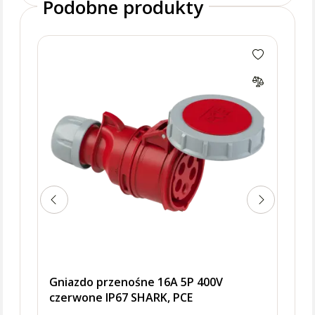
Podobne produkty
Gnia
czer
Gniazdo przenośne 16A 5P 400V
czerwone IP67 SHARK, PCE