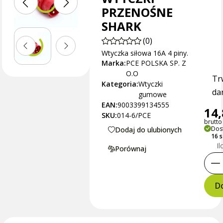
PRZENOŚNE
SHARK
(0)
Wtyczka siłowa 16A 4 piny.
Marka:
PCE POLSKA SP. Z
O.O
Tr
Kategoria:
Wtyczki
dan
gumowe
EAN:
9003399134555
14,
SKU:
014-6/PCE
brutto 
Dos
Dodaj do ulubionych
16 
Il
Porównaj
Do