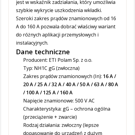
jest w wskaźnik zadziałania, który umożliwia
szybkie wykrycie uszkodzenia wkładki.
Szeroki zakres prądów znamionowych od 16
A do 160 A pozwala dobrać właściwy wariant
do różnych aplikacji przemysłowych i
instalacyjnych.
Dane techniczne
Producent: ETI Polam Sp. z o.o.
Typ: NH1C gG (zwłoczna)
Zakres prądów znamionowych (In):
16 A /
20 A / 25 A / 32 A / 40 A / 50 A / 63 A / 80 A
/ 100 A / 125 A / 160 A
Napięcie znamionowe: 500 V AC
Charakterystyka: gG – ochrona ogólna
(przeciążenie + zwarcie)
Rodzaj działania: zwłoczny (lepsze
dopasowanie do urządzeń z dużym