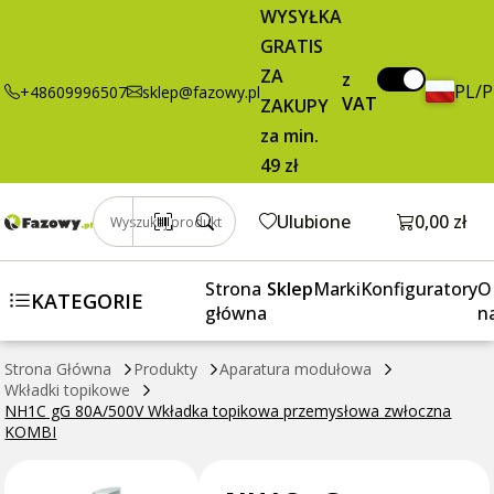
WYSYŁKA
GRATIS
ZA
z
PL/
+48609996507
sklep@fazowy.pl
VAT
ZAKUPY
za min.
49 zł
Otwórz k
Ulubione
0,00 zł
Wyszukaj produkt
Strona
Sklep
Marki
Konfiguratory
O
KATEGORIE
główna
n
Strona Główna
Produkty
Aparatura modułowa
Wkładki topikowe
NH1C gG 80A/500V Wkładka topikowa przemysłowa zwłoczna
KOMBI