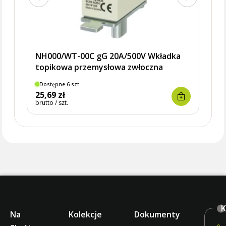
NH000/WT-00C gG 20A/500V Wkładka
topikowa przemysłowa zwłoczna
Dostępne 6 szt.
Dostę
25,69 zł
26,0
brutto / szt.
brutto 
K
Na
Kolekcje
Dokumenty