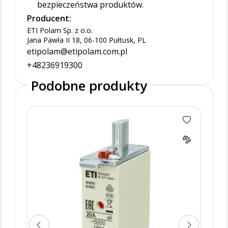
bezpieczeństwa produktów.
Producent:
ETI Polam Sp. z o.o.
Jana Pawła II 18, 06-100 Pułtusk, PL
etipolam@etipolam.com.pl
+48236919300
Podobne produkty
NH1 
prze