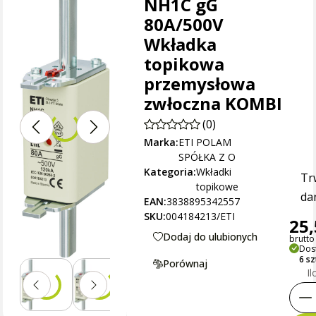
NH1C gG
80A/500V
Wkładka
topikowa
przemysłowa
zwłoczna KOMBI
(0)
Marka:
ETI POLAM
SPÓŁKA Z O
Kategoria:
Wkładki
Tr
topikowe
dan
EAN:
3838895342557
SKU:
004184213/ETI
25,
Dodaj do ulubionych
brutto 
Dos
6 s
Porównaj
Il