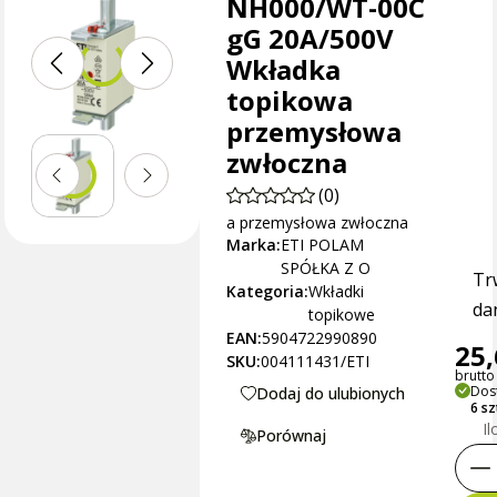
NH000/WT-00C
gG 20A/500V
Wkładka
topikowa
przemysłowa
zwłoczna
(0)
a przemysłowa zwłoczna
Marka:
ETI POLAM
SPÓŁKA Z O
Tr
Kategoria:
Wkładki
dan
topikowe
EAN:
5904722990890
25,
SKU:
004111431/ETI
brutto 
Dos
Dodaj do ulubionych
6 s
Il
Porównaj