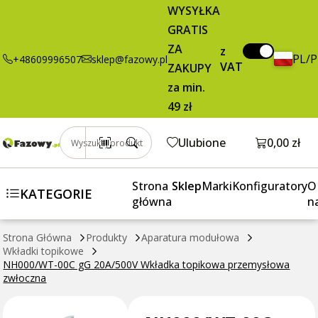
25,69 zł
Dodaj do koszyka
WYSYŁKA
00C gG
brutto / szt.
GRATIS
20A/500V
Wkładka
ZA
z
PL/
+48609996507
sklep@fazowy.pl
topikowa
VAT
ZAKUPY
przemysłowa
za min.
zwłoczna
49 zł
Otwórz k
Ulubione
0,00 zł
Wyszukaj produkt
Strona
Sklep
Marki
Konfiguratory
O
KATEGORIE
główna
n
Strona Główna
Produkty
Aparatura modułowa
Wkładki topikowe
NH000/WT-00C gG 20A/500V Wkładka topikowa przemysłowa
zwłoczna