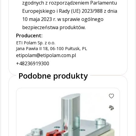
zgodnych z rozporządzeniem Parlamentu
Europejskiego i Rady (UE) 2023/988 z dnia
10 maja 2023 r. w sprawie ogólnego
bezpieczeństwa produktów.
Producent:
ETI Polam Sp. z o.o.
Jana Pawła II 18, 06-100 Pułtusk, PL
etipolam@etipolam.com.pl
+48236919300
Podobne produkty
NH1C
topi
KOM