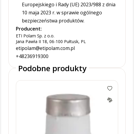
Europejskiego i Rady (UE) 2023/988 z dnia
10 maja 2023 r. w sprawie ogólnego
bezpieczeństwa produktów.
Producent:
ETI Polam Sp. z o.o.
Jana Pawła II 18, 06-100 Pułtusk, PL
etipolam@etipolam.com.pl
+48236919300
Podobne produkty
DIII
zwło