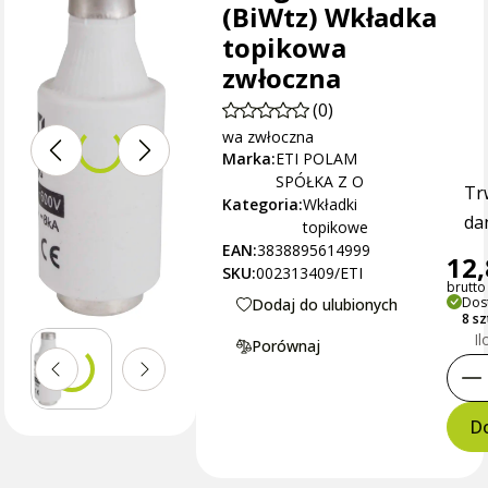
(BiWtz) Wkładka
topikowa
zwłoczna
(0)
wa zwłoczna
Marka:
ETI POLAM
SPÓŁKA Z O
Tr
Kategoria:
Wkładki
dan
topikowe
EAN:
3838895614999
12,
SKU:
002313409/ETI
brutto 
Dos
Dodaj do ulubionych
8 s
Il
Porównaj
Do