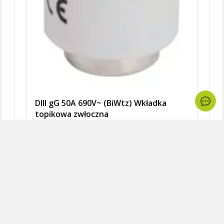
DIII gG 50A 690V~ (BiWtz) Wkładka
topikowa zwłoczna
Dostępne 29 szt.
Dostę
8,18 zł
6,15 
brutto / szt.
brutto 