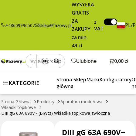
WYSYŁKA
GRATIS
ZA
z
PL/
+48609996507
sklep@fazowy.pl
VAT
ZAKUPY
za min.
49 zł
Otwórz k
Ulubione
0,00 zł
Wyszukaj produkt
Strona
Sklep
Marki
Konfiguratory
O
KATEGORIE
główna
n
Strona Główna
Produkty
Aparatura modułowa
Wkładki topikowe
DIII gG 63A 690V~ (BiWtz) Wkładka topikowa zwłoczna
DIII gG 63A 690V~