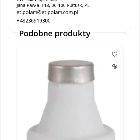
Jana Pawła II 18, 06-100 Pułtusk, PL
etipolam@etipolam.com.pl
+48236919300
Podobne produkty
DII 
topi