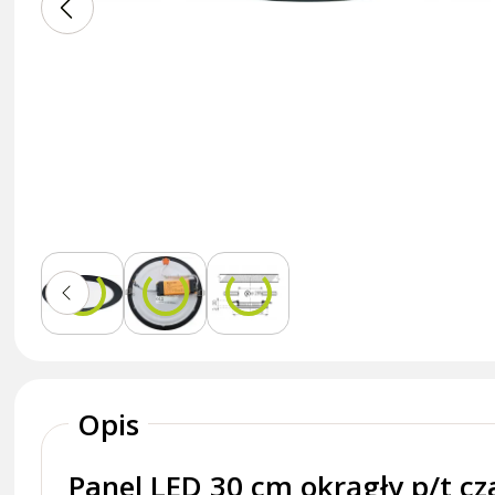
Opis
Panel LED 30 cm okrągły p/t c