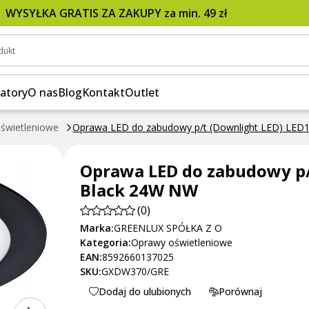
ED) LED120 VEGA-R Black 24W NW
WYSYŁKA GRATIS ZA ZAKUPY za min. 49 zł
dukt
atory
O nas
Blog
Kontakt
Outlet
świetleniowe
Oprawa LED do zabudowy p/t (Downlight LED) LED
Oprawa LED do zabudowy p/
Black 24W NW
(0)
Marka:
GREENLUX SPÓŁKA Z O
Kategoria:
Oprawy oświetleniowe
EAN:
8592660137025
SKU:
GXDW370/GRE
Dodaj do ulubionych
Porównaj