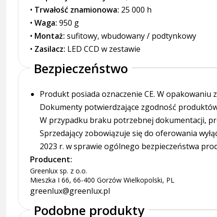
•
Trwałość znamionowa:
25 000 h
•
Waga:
950 g
•
Montaż:
sufitowy, wbudowany / podtynkowy
•
Zasilacz:
LED CCD w zestawie
Bezpieczeństwo
Produkt posiada oznaczenie CE. W opakowaniu zn
Dokumenty potwierdzające zgodność produktów z
W przypadku braku potrzebnej dokumentacji, pr
Sprzedający zobowiązuje się do oferowania wyłą
2023 r. w sprawie ogólnego bezpieczeństwa pro
Producent:
Greenlux sp. z o.o.
Mieszka I 66, 66-400 Gorzów Wielkopolski, PL
greenlux@greenlux.pl
Podobne produkty