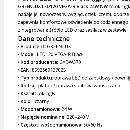
GREENLUX LED120 VEGA-R Black 24W NW
to okrągł
nadaje jej nowoczesny wygląd, dzięki czemu dobrze
zapewnia komfortowe oświetlenie do codziennego u
zintegrowane źródło LED oraz zasilacz w zestawie.
Dane techniczne
•
Producent:
GREENLUX
•
Model:
LED120 VEGA-R Black
•
Kod producenta:
GXDW370
•
EAN:
8592660137025
•
Typ produktu:
oprawa LED do zabudowy / downli
•
Rodzaj:
plafon / oprawa sufitowa wpuszczana
•
Kształt:
okrągły
•
Kolor:
czarny
•
Moc znamionowa:
24 W
•
Napięcie nominalne:
220–240 V
•
Częstotliwość znamionowa:
50/60 Hz