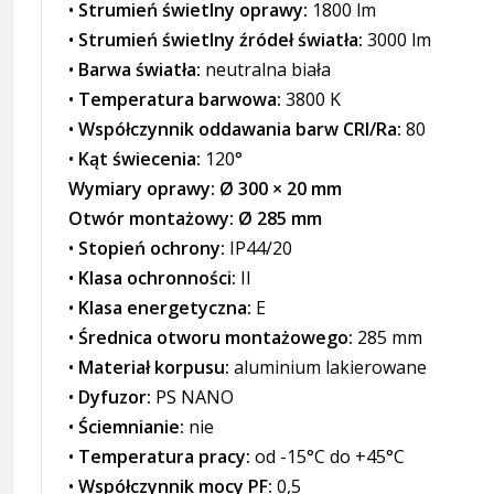
•
Strumień świetlny oprawy:
1800 lm
•
Strumień świetlny źródeł światła:
3000 lm
•
Barwa światła:
neutralna biała
•
Temperatura barwowa:
3800 K
•
Współczynnik oddawania barw CRI/Ra:
80
•
Kąt świecenia:
120°
Wymiary oprawy:
Ø 300 × 20 mm
Otwór montażowy:
Ø 285 mm
•
Stopień ochrony:
IP44/20
•
Klasa ochronności:
II
•
Klasa energetyczna:
E
•
Średnica otworu montażowego:
285 mm
•
Materiał korpusu:
aluminium lakierowane
•
Dyfuzor:
PS NANO
•
Ściemnianie:
nie
•
Temperatura pracy:
od -15°C do +45°C
•
Współczynnik mocy PF:
0,5