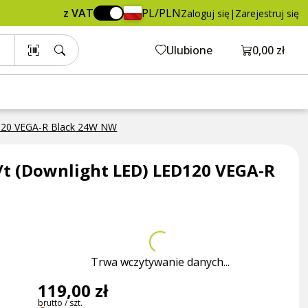
119,00 zł
Dodaj do koszyka
z VAT
PL/PLN
Zaloguj się
|
Zarejestruj się
brutto / szt.
Otwórz ko
Ulubione
0,00 zł
120 VEGA-R Black 24W NW
t (Downlight LED) LED120 VEGA-R
Trwa wczytywanie danych...
119,00 zł
brutto / szt.