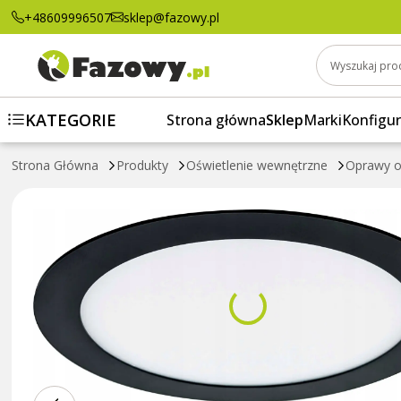
Oprawa LED do zabudowy p/t (Downlight L
+48609996507
sklep@fazowy.pl
Wyszukaj pro
KATEGORIE
Strona główna
Sklep
Marki
Konfigur
Strona Główna
Produkty
Oświetlenie wewnętrzne
Oprawy o