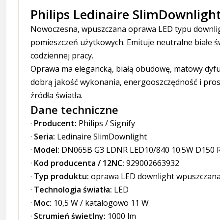
Philips Ledinaire SlimDownlig
Nowoczesna, wpuszczana oprawa LED typu downligh
pomieszczeń użytkowych. Emituje neutralne białe ś
codziennej pracy.
Oprawa ma elegancką, białą obudowę, matowy dyfu
dobrą jakość wykonania, energooszczędność i pro
źródła światła.
Dane techniczne
·
Producent:
Philips / Signify
·
Seria:
Ledinaire SlimDownlight
·
Model:
DN065B G3 LDNR LED10/840 10.5W D150 
·
Kod producenta / 12NC:
929002663932
·
Typ produktu:
oprawa LED downlight wpuszczan
·
Technologia światła:
LED
·
Moc:
10,5 W / katalogowo 11 W
·
Strumień świetlny:
1000 lm