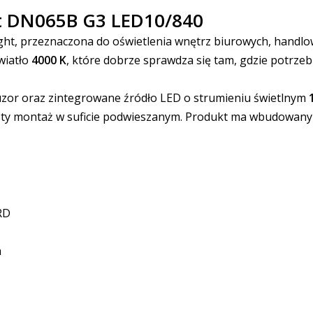
ht DN065B G3 LED10/840
t, przeznaczona do oświetlenia wnętrz biurowych, handlow
wiatło
4000 K
, które dobrze sprawdza się tam, gdzie potrze
zor oraz zintegrowane źródło LED o strumieniu świetlnym
sty montaż w suficie podwieszanym. Produkt ma wbudowany
RD
a