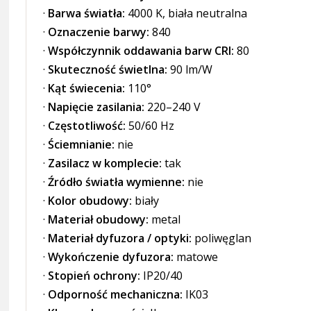
·
Barwa światła:
4000 K, biała neutralna
·
Oznaczenie barwy:
840
·
Współczynnik oddawania barw CRI:
80
·
Skuteczność świetlna:
90 lm/W
·
Kąt świecenia:
110°
·
Napięcie zasilania:
220–240 V
·
Częstotliwość:
50/60 Hz
·
Ściemnianie:
nie
·
Zasilacz w komplecie:
tak
·
Źródło światła wymienne:
nie
·
Kolor obudowy:
biały
·
Materiał obudowy:
metal
·
Materiał dyfuzora / optyki:
poliwęglan
·
Wykończenie dyfuzora:
matowe
·
Stopień ochrony:
IP20/40
·
Odporność mechaniczna:
IK03