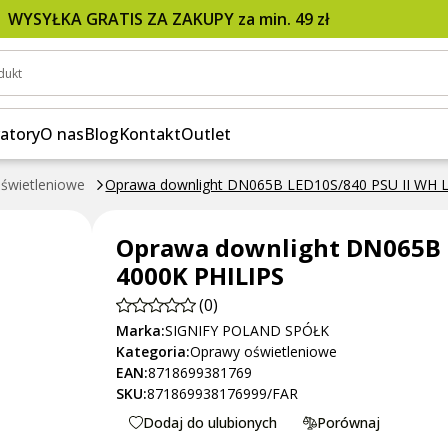
II WH LEDINAIRE 4000K PHILIPS
WYSYŁKA GRATIS ZA ZAKUPY za min. 49 zł
dukt
atory
O nas
Blog
Kontakt
Outlet
świetleniowe
Oprawa downlight DN065B LED10S/840 PSU II WH 
Oprawa downlight DN065B 
4000K PHILIPS
(0)
Marka:
SIGNIFY POLAND SPÓŁK
Kategoria:
Oprawy oświetleniowe
EAN:
8718699381769
SKU:
871869938176999/FAR
Dodaj do ulubionych
Porównaj