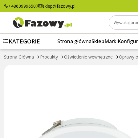
Oprawa downlight DN065B LED10S/840 PSU 
+48609996507
sklep@fazowy.pl
Wyszukaj pro
KATEGORIE
Strona główna
Sklep
Marki
Konfigur
Strona Główna
Produkty
Oświetlenie wewnętrzne
Oprawy o