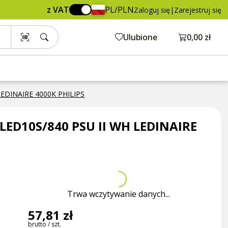
57,81 zł
Dodaj do koszyka
z VAT
PL/PLN
Zaloguj się
|
Zarejestruj się
brutto / szt.
Otwórz ko
Ulubione
0,00 zł
LEDINAIRE 4000K PHILIPS
LED10S/840 PSU II WH LEDINAIRE
Trwa wczytywanie danych...
57,81 zł
brutto / szt.