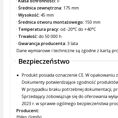
·
Klasa ochronności:
II
·
Średnica zewnętrzna:
175 mm
·
Wysokość:
45 mm
·
Średnica otworu montażowego:
150 mm
·
Temperatura pracy:
od -20°C do +40°C
·
Trwałość:
do 50 000 h
·
Gwarancja producenta:
3 lata
Dane wymiarowe i techniczne są zgodne z kartą pro
Bezpieczeństwo
Produkt posiada oznaczenie CE. W opakowaniu zn
Dokumenty potwierdzające zgodność produktów z
W przypadku braku potrzebnej dokumentacji, pr
Sprzedający zobowiązuje się do oferowania wyłą
2023 r. w sprawie ogólnego bezpieczeństwa pro
Producent:
Philips (Signify)