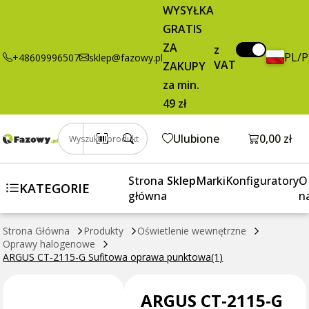
2115-G
brutto / szt.
WYSYŁKA
Sufitowa
GRATIS
oprawa
ZA
z
punktowa(1)
PL/
+48609996507
sklep@fazowy.pl
VAT
ZAKUPY
za min.
49 zł
Otwórz k
Ulubione
0,00 zł
Wyszukaj produkt
Strona
Sklep
Marki
Konfiguratory
O
KATEGORIE
główna
n
Strona Główna
Produkty
Oświetlenie wewnętrzne
Oprawy halogenowe
ARGUS CT-2115-G Sufitowa oprawa punktowa(1)
ARGUS CT-2115-G