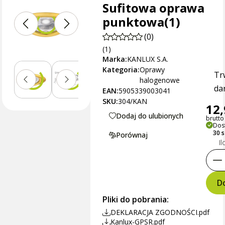
Sufitowa oprawa
punktowa(1)
(0)
(1)
Marka:
KANLUX S.A.
Kategoria:
Oprawy
Tr
halogenowe
dan
EAN:
5905339003041
SKU:
304/KAN
12,
Dodaj do ulubionych
brutto 
Dos
30 
Porównaj
Il
Do
Pliki do pobrania:
DEKLARACJA ZGODNOŚCI.pdf
Kanlux-GPSR.pdf