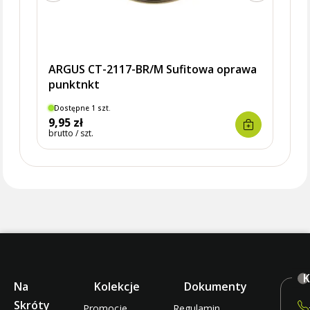
ARGUS CT-2117-BR/M Sufitowa oprawa
punktnkt
Dostępne 1 szt.
Dostę
9,95 zł
17,4
brutto / szt.
brutto 
K
Na
Kolekcje
Dokumenty
Skróty
Promocje
Regulamin