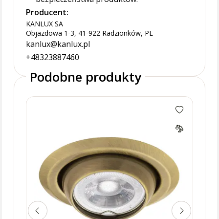
Producent:
KANLUX SA
Objazdowa 1-3, 41-922 Radzionków, PL
kanlux@kanlux.pl
+48323887460
Podobne produkty
Sufi
CT-2