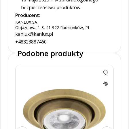
bezpieczeństwa produktów.
Producent:
KANLUX SA
Objazdowa 1-3, 41-922 Radzionków, PL
kanlux@kanlux.pl
+48323887460
Podobne produkty
ARGU
pun