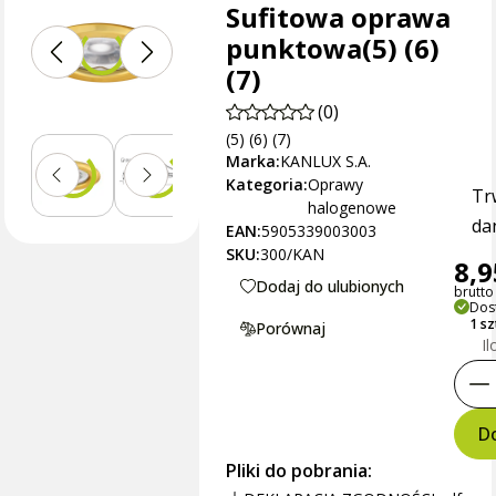
Sufitowa oprawa
punktowa(5) (6)
(7)
(0)
(5) (6) (7)
Marka:
KANLUX S.A.
Kategoria:
Oprawy
Tr
halogenowe
dan
EAN:
5905339003003
SKU:
300/KAN
8,9
Dodaj do ulubionych
brutto 
Dos
1 s
Porównaj
Il
Do
Pliki do pobrania: