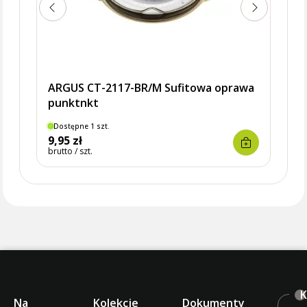
ARGUS CT-2117-BR/M Sufitowa oprawa
punktnkt
Dostępne 1 szt.
Dostę
9,95 zł
10,9
brutto / szt.
brutto 
K
Na
Kolekcje
Dokumenty