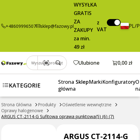
2114-G
brutto / szt.
WYSYŁKA
Sufitowa
GRATIS
oprawa
ZA
z
punktowa(5)
PL/
+48609996507
sklep@fazowy.pl
VAT
ZAKUPY
(6) (7)
za min.
49 zł
Otwórz k
Ulubione
0,00 zł
Wyszukaj produkt
Strona
Sklep
Marki
Konfiguratory
O
KATEGORIE
główna
n
Strona Główna
Produkty
Oświetlenie wewnętrzne
Oprawy halogenowe
ARGUS CT-2114-G Sufitowa oprawa punktowa(5) (6) (7)
ARGUS CT-2114-G