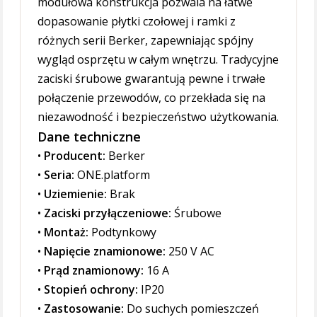
modułowa konstrukcja pozwala na łatwe
dopasowanie płytki czołowej i ramki z
różnych serii Berker, zapewniając spójny
wygląd osprzętu w całym wnętrzu. Tradycyjne
zaciski śrubowe gwarantują pewne i trwałe
połączenie przewodów, co przekłada się na
niezawodność i bezpieczeństwo użytkowania.
Dane techniczne
•
Producent:
Berker
•
Seria:
ONE.platform
•
Uziemienie:
Brak
•
Zaciski przyłączeniowe:
Śrubowe
•
Montaż:
Podtynkowy
•
Napięcie znamionowe:
250 V AC
•
Prąd znamionowy:
16 A
•
Stopień ochrony:
IP20
•
Zastosowanie:
Do suchych pomieszczeń