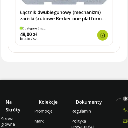
Łącznik dwubiegunowy (mechanizm)
zaciski śrubowe Berker one.platform
53303212 HAGER
Dostępne 5 szt.
Dostę
49,00 zł
29,9
brutto / szt.
brutto 
K
Na
Kolekcje
Dokumenty
Skróty
Promocje
Regulamin
Strona
Marki
Polityka
główna
prywatności