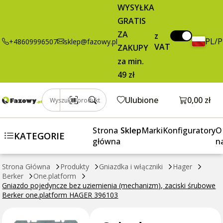
12,95 zł
Dodaj do koszyka
WYSYŁKA
pojedyncze
brutto / szt.
GRATIS
bez
uziemienia
ZA
z
PL/
+48609996507
sklep@fazowy.pl
(mechanizm),
VAT
ZAKUPY
zaciski
za min.
śrubowe
49 zł
Berker
one.platform
Otwórz k
Ulubione
0,00 zł
Wyszukaj produkt
HAGER 396103
Strona
Sklep
Marki
Konfiguratory
O
KATEGORIE
główna
n
Strona Główna
Produkty
Gniazdka i włączniki
Hager
Berker
One.platform
Gniazdo pojedyncze bez uziemienia (mechanizm), zaciski śrubowe
Berker one.platform HAGER 396103