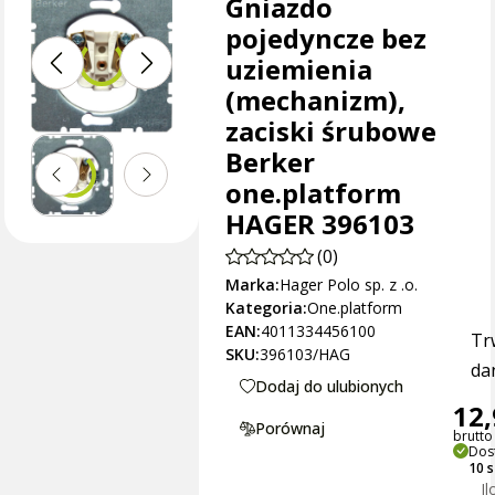
Gniazdo
pojedyncze bez
uziemienia
(mechanizm),
zaciski śrubowe
Berker
one.platform
HAGER 396103
(0)
Marka:
Hager Polo sp. z .o.
Kategoria:
One.platform
EAN:
4011334456100
Tr
SKU:
396103/HAG
dan
Dodaj do ulubionych
12,
Porównaj
brutto 
Dos
10 
Il