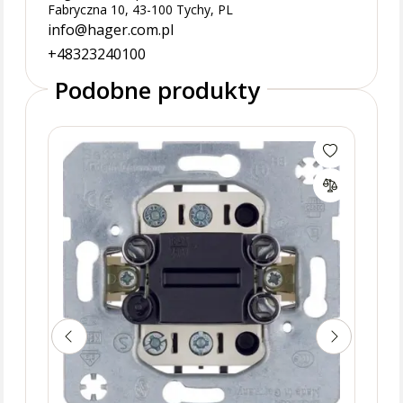
Fabryczna 10, 43-100 Tychy, PL
info@hager.com.pl
+48323240100
Podobne produkty
Przy
zaci
one.