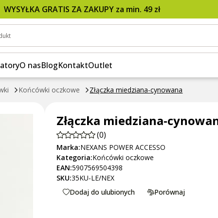
WYSYŁKA GRATIS ZA ZAKUPY za min. 49 zł
dukt
atory
O nas
Blog
Kontakt
Outlet
wki
Końcówki oczkowe
Złączka miedziana-cynowana
Złączka miedziana-cynowa
(0)
Marka:
NEXANS POWER ACCESSO
Kategoria:
Końcówki oczkowe
EAN:
5907569504398
SKU:
35KU-LE/NEX
Dodaj do ulubionych
Porównaj