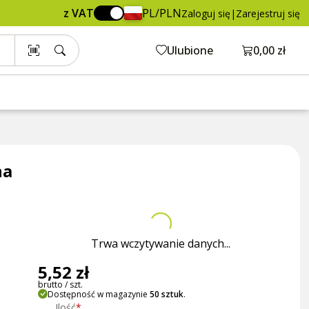
z VAT
PL/PLN
Zaloguj się
|
Zarejestruj się
Otwórz ko
Ulubione
0,00 zł
na
Trwa wczytywanie danych...
5,52 zł
brutto / szt.
Dostępność w magazynie
50 sztuk
.
Ilość