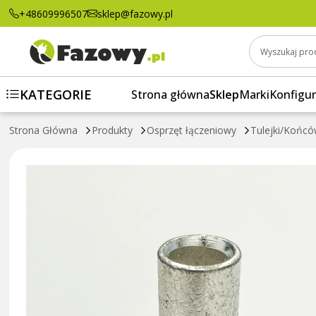
+48609996507
sklep@fazowy.pl
Wyszukaj pro
KATEGORIE
Strona główna
Sklep
Marki
Konfigur
Strona Główna
Produkty
Osprzęt łączeniowy
Tulejki/Końcó