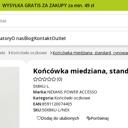
WYSYŁKA GRATIS ZA ZAKUPY za min. 49 zł
dukt
atory
O nas
Blog
Kontakt
Outlet
wki
Końcówki oczkowe
Końcówka miedziana, standard, cynow
Końcówka miedziana, stan
(0)
0X8KU-L
Marka:
NEXANS POWER ACCESSO
Kategoria:
Końcówki oczkowe
EAN:
8591120074405
SKU:
50X8KU-L/NEX
Dodaj do ulubionych
Porównaj