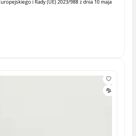
ropejskiego i Rady (UE) 2023/988 z dnia 10 maja
Końcó