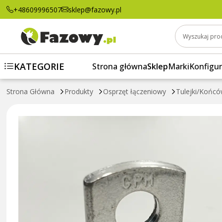
+48609996507
sklep@fazowy.pl
Wyszukaj pro
KATEGORIE
Strona główna
Sklep
Marki
Konfigur
Strona Główna
Produkty
Osprzęt łączeniowy
Tulejki/Końcó