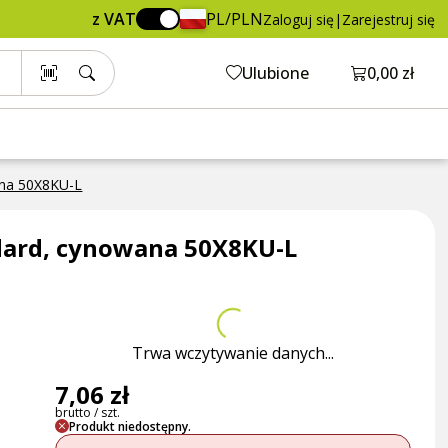
z VAT
PL/PLN
Zaloguj się
|
Zarejestruj się
Otwórz ko
Ulubione
0,00 zł
ana 50X8KU-L
dard, cynowana 50X8KU-L
Trwa wczytywanie danych...
7,06 zł
brutto / szt.
Produkt niedostępny.