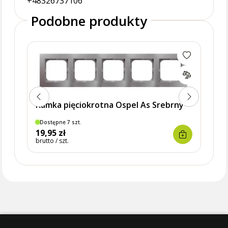
+48326737106
Podobne produkty
Ramk
Ramka pięciokrotna Ospel As Srebrny
Dostępne 7 szt.
Dostę
19,95 zł
21,6
brutto / szt.
brutto 