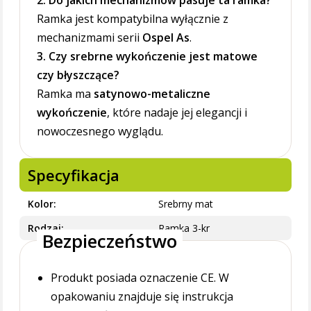
2. Do jakich mechanizmów pasuje ta ramka?
Ramka jest kompatybilna wyłącznie z
mechanizmami serii
Ospel As
.
3. Czy srebrne wykończenie jest matowe
czy błyszczące?
Ramka ma
satynowo-metaliczne
wykończenie
, które nadaje jej elegancji i
nowoczesnego wyglądu.
Specyfikacja
Kolor
Srebrny mat
Rodzaj
Ramka 3-kr
Bezpieczeństwo
Produkt posiada oznaczenie CE. W
opakowaniu znajduje się instrukcja