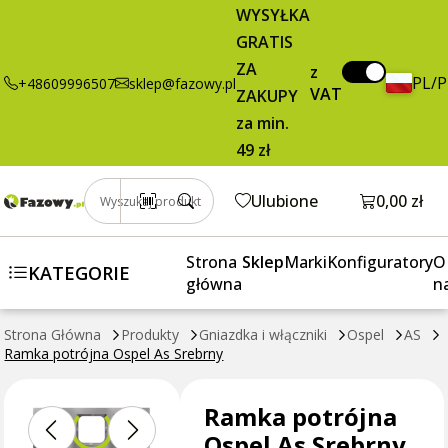
Ramka
16,86 zł
Dodaj do koszyka
WYSYŁKA
potrójna Ospel
brutto / szt.
GRATIS
As Srebrny
ZA
z
PL/
+48609996507
sklep@fazowy.pl
VAT
ZAKUPY
za min.
49 zł
Otwórz k
Ulubione
0,00 zł
Wyszukaj produkt
Strona
Sklep
Marki
Konfiguratory
O
KATEGORIE
główna
n
Strona Główna
Produkty
Gniazdka i włączniki
Ospel
AS
Ramka potrójna Ospel As Srebrny
Ramka potrójna
Ospel As Srebrny