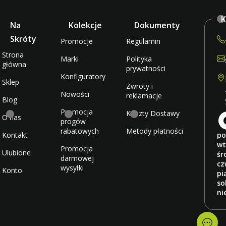
K
Na
Kolekcje
Dokumenty
Skróty
Promocje
Regulamin
Strona
Marki
Polityka
główna
prywatności
Konfiguratory
Sklep
Zwroty i
Nowości
reklamacje
Blog
Promocja
Koszty Dostawy
O nas
progów
rabatowych
Metody płatności
Kontakt
po
wt
Promocja
Ulubione
śr
darmowej
cz
wysyłki
Konto
pi
so
ni