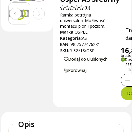
(0)
Ramka potrójna
uniwersalna. Możliwość
montażu pion i poziom.
Tr
Marka:
OSPEL
dan
Kategoria:
AS
EAN:
5907577476281
16,
SKU:
R-3G/18/OSP
brutto 
Dodaj do ulubionych
Dos
7 s
Il
Porównaj
Do
Opis