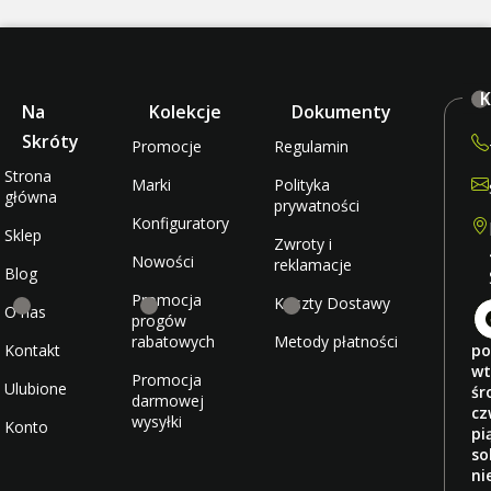
K
Na
Kolekcje
Dokumenty
Skróty
Promocje
Regulamin
Strona
Marki
Polityka
główna
prywatności
Konfiguratory
Sklep
Zwroty i
Nowości
reklamacje
Blog
Promocja
Koszty Dostawy
O nas
progów
rabatowych
Metody płatności
Kontakt
po
wt
Promocja
Ulubione
śr
darmowej
cz
wysyłki
Konto
pi
so
ni