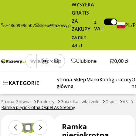
Ramka
19,95 zł
Dodaj do koszyka
WYSYŁKA
pięciokrotna
brutto / szt.
GRATIS
Ospel As
ZA
Srebrny
z
PL/
+48609996507
sklep@fazowy.pl
VAT
ZAKUPY
za min.
49 zł
Otwórz k
Ulubione
0,00 zł
Wyszukaj produkt
Strona
Sklep
Marki
Konfiguratory
O
KATEGORIE
główna
n
Strona Główna
Produkty
Gniazdka i włączniki
Ospel
AS
Ramka pięciokrotna Ospel As Srebrny
Ramka
pięciokrotna