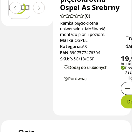
Ospel As Srebrny
(0)
Ramka pięciokrotna
uniwersalna. Możliwość
montażu pion i poziom.
Tr
Marka:
OSPEL
dan
Kategoria:
AS
EAN:
5907577476304
19,
SKU:
R-5G/18/OSP
brutto 
Dodaj do ulubionych
Dos
7 s
Il
Porównaj
Do