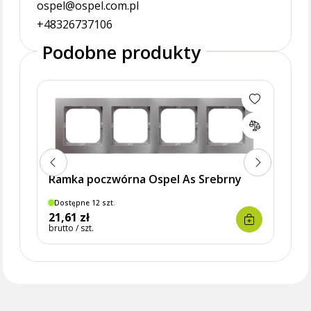
ospel@ospel.com.pl
+48326737106
Podobne produkty
Ramk
Ramka poczwórna Ospel As Srebrny
Dostępne 12 szt.
Dostę
21,61 zł
16,8
brutto / szt.
brutto 