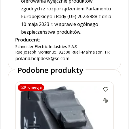
oferowania wyłącznie produktów
zgodnych z rozporządzeniem Parlamentu
Europejskiego i Rady (UE) 2023/988 z dnia
10 maja 2023 r. w sprawie ogólnego
bezpieczeństwa produktów.
Producent:
Schneider Electric Industries S.A.S
Rue Joseph Monier 35, 92500 Rueil-Malmaison, FR
poland.helpdesk@se.com
Podobne produkty
Promocja
Pr
Zest
240V
ZBV