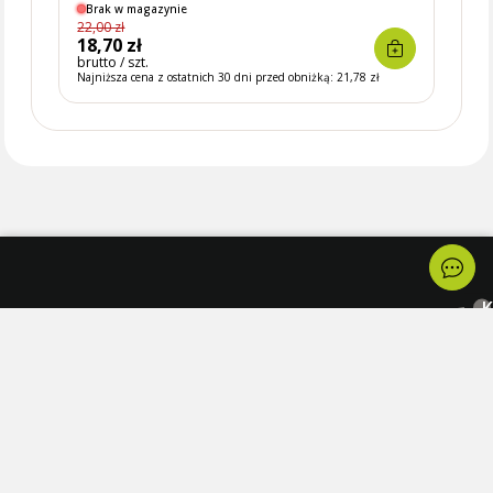
Brak w magazynie
Brak
22,00 zł
19,00 
18,70 zł
16,1
brutto / szt.
brutto 
Najniższa cena z ostatnich 30 dni przed obniżką:
21,78 zł
Najniżs
K
Na
Kolekcje
Dokumenty
Skróty
Promocje
Regulamin
Strona
Marki
Polityka
główna
prywatności
Konfiguratory
Sklep
Zwroty i
Nowości
reklamacje
Blog