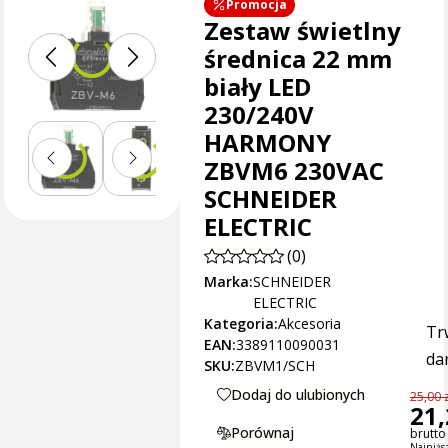
Promocja
Zestaw świetlny
średnica 22 mm
biały LED
230/240V
HARMONY
ZBVM6 230VAC
SCHNEIDER
ELECTRIC
(0)
Marka:
SCHNEIDER
ELECTRIC
Kategoria:
Akcesoria
Tr
EAN:
3389110090031
dan
SKU:
ZBVM1/SCH
Dodaj do ulubionych
25,00 z
21,
Porównaj
brutto 
Najniżs