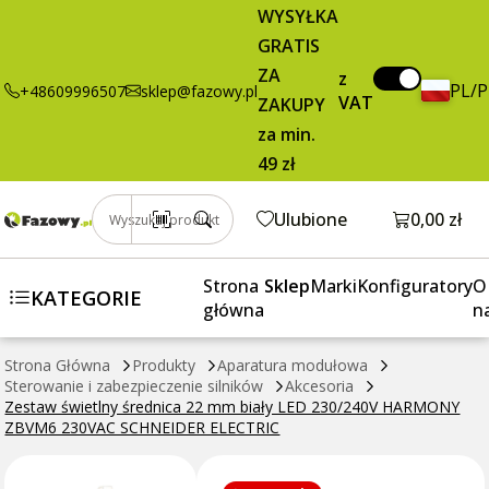
21,25 zł
Dodaj do koszyka
WYSYŁKA
świetlny
brutto / szt.
GRATIS
średnica 22
mm biały LED
ZA
z
PL/
+48609996507
sklep@fazowy.pl
230/240V
VAT
ZAKUPY
HARMONY
za min.
ZBVM6 230VAC
49 zł
SCHNEIDER
ELECTRIC
Otwórz k
Ulubione
0,00 zł
Wyszukaj produkt
Strona
Sklep
Marki
Konfiguratory
O
KATEGORIE
główna
n
Strona Główna
Produkty
Aparatura modułowa
Sterowanie i zabezpieczenie silników
Akcesoria
Zestaw świetlny średnica 22 mm biały LED 230/240V HARMONY
ZBVM6 230VAC SCHNEIDER ELECTRIC