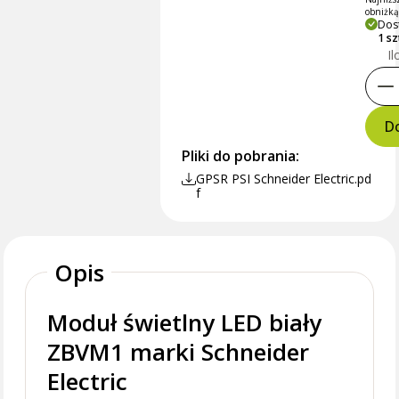
obniżk
Dos
1 s
Il
Do
Pliki do pobrania:
GPSR PSI Schneider Electric.pd
f
Opis
Moduł świetlny LED biały
ZBVM1 marki Schneider
Electric