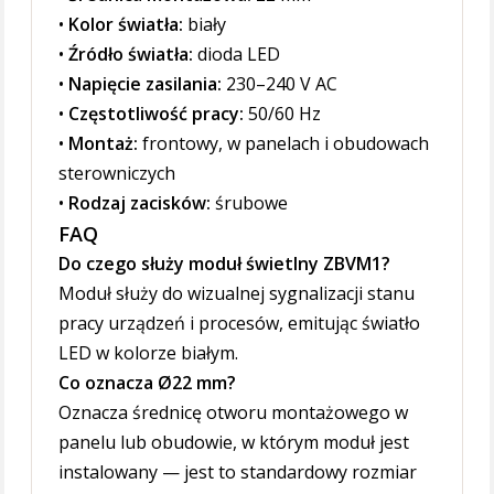
•
Kolor światła:
biały
•
Źródło światła:
dioda LED
•
Napięcie zasilania:
230–240 V AC
•
Częstotliwość pracy:
50/60 Hz
•
Montaż:
frontowy, w panelach i obudowach
sterowniczych
•
Rodzaj zacisków:
śrubowe
FAQ
Do czego służy moduł świetlny ZBVM1?
Moduł służy do wizualnej sygnalizacji stanu
pracy urządzeń i procesów, emitując światło
LED w kolorze białym.
Co oznacza Ø22 mm?
Oznacza średnicę otworu montażowego w
panelu lub obudowie, w którym moduł jest
instalowany — jest to standardowy rozmiar