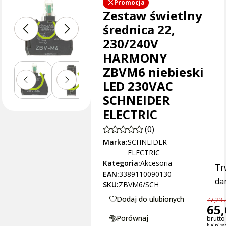
Promocja
Zestaw świetlny
średnica 22,
230/240V
HARMONY
ZBVM6 niebieski
LED 230VAC
SCHNEIDER
ELECTRIC
(0)
Marka:
SCHNEIDER
ELECTRIC
Kategoria:
Akcesoria
Tr
EAN:
3389110090130
dan
SKU:
ZBVM6/SCH
Dodaj do ulubionych
77,23 z
65,
Porównaj
brutto 
Najniżs