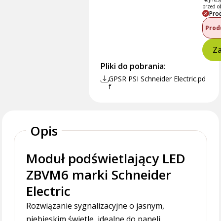
przed o
Pro
Prod
Za
Pliki do pobrania:
GPSR PSI Schneider Electric.pd
f
Opis
Moduł podświetlający LED
ZBVM6 marki Schneider
Electric
Rozwiązanie sygnalizacyjne o jasnym,
niebieskim świetle, idealne do paneli