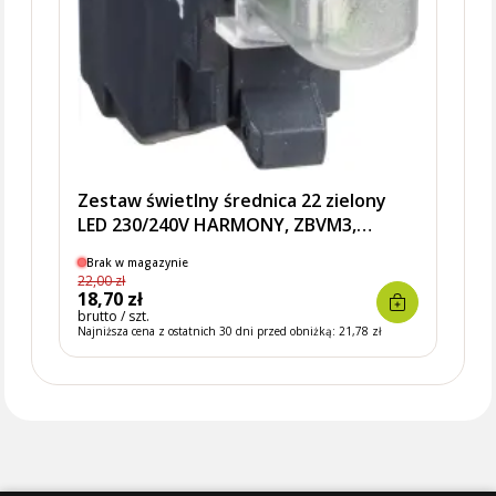
Zestaw świetlny średnica 22 zielony
LED 230/240V HARMONY, ZBVM3,
SCHNEIDER ELECTRIC
Brak w magazynie
Brak
22,00 zł
19,00 
18,70 zł
16,1
brutto / szt.
brutto 
Najniższa cena z ostatnich 30 dni przed obniżką:
21,78 zł
Najniżs