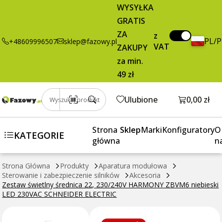
65,65 zł
Dodaj do koszyka
WYSYŁKA
świetlny
brutto / szt.
GRATIS
średnica 22,
230/240V
ZA
z
PL/
+48609996507
sklep@fazowy.pl
HARMONY
VAT
ZAKUPY
ZBVM6
za min.
niebieski LED
49 zł
230VAC
SCHNEIDER
Otwórz k
Ulubione
0,00 zł
Wyszukaj produkt
ELECTRIC
Strona
Sklep
Marki
Konfiguratory
O
KATEGORIE
główna
n
Strona Główna
Produkty
Aparatura modułowa
Sterowanie i zabezpieczenie silników
Akcesoria
Zestaw świetlny średnica 22, 230/240V HARMONY ZBVM6 niebieski
LED 230VAC SCHNEIDER ELECTRIC