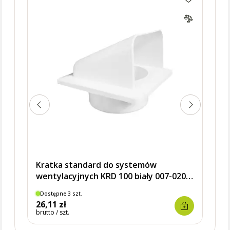
Krat
0186
Kratka standard do systemów
wentylacyjnych KRD 100 biały 007-0201
DOSPEL
Dostępne 3 szt.
Dostę
26,11 zł
11,8
brutto / szt.
brutto 