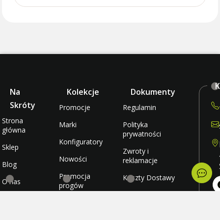
K
Na
Kolekcje
Dokumenty
Skróty
Promocje
Regulamin
Strona
Marki
Polityka
główna
prywatności
Konfiguratory
Sklep
Zwroty i
Nowości
reklamacje
Blog
Promocja
Koszty Dostawy
O nas
progów
rabatowych
Metody płatności
Kontakt
po
wt
Promocja
Ulubione
śr