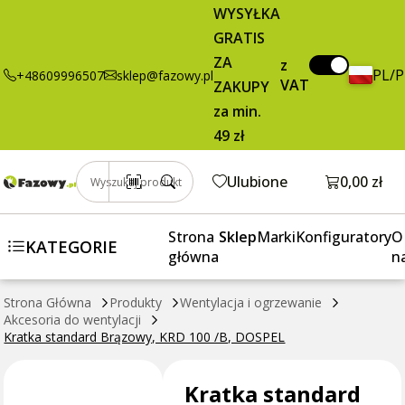
37,32 zł
Dodaj do koszyka
WYSYŁKA
standard
brutto / szt.
GRATIS
Brązowy, KRD
100 /B,
ZA
z
PL/
+48609996507
sklep@fazowy.pl
DOSPEL
VAT
ZAKUPY
za min.
49 zł
Otwórz k
Ulubione
0,00 zł
Wyszukaj produkt
Strona
Sklep
Marki
Konfiguratory
O
KATEGORIE
główna
n
Strona Główna
Produkty
Wentylacja i ogrzewanie
Akcesoria do wentylacji
Kratka standard Brązowy, KRD 100 /B, DOSPEL
Kratka standard