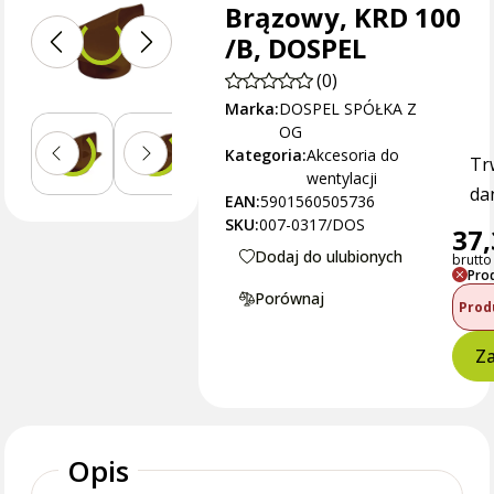
Brązowy, KRD 100
/B, DOSPEL
(0)
Marka:
DOSPEL SPÓŁKA Z
OG
Kategoria:
Akcesoria do
Tr
wentylacji
dan
EAN:
5901560505736
SKU:
007-0317/DOS
37,
Dodaj do ulubionych
brutto 
Pro
Porównaj
Prod
Za
Opis