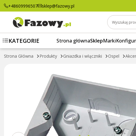
Puszka instalacyjna pojedyńcza natynkowa 
+48609996507
sklep@fazowy.pl
Wyszukaj pro
KATEGORIE
Strona główna
Sklep
Marki
Konfigur
Strona Główna
Produkty
Gniazdka i włączniki
Ospel
Akce