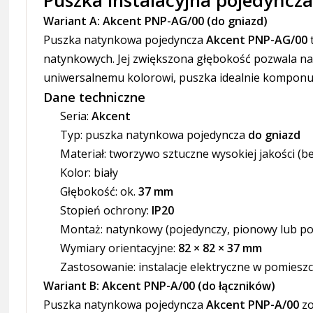
Wariant A: Akcent PNP-AG/00 (do gniazd)
Puszka natynkowa pojedyncza
Akcent PNP-AG/00
natynkowych. Jej zwiększona głębokość pozwala n
uniwersalnemu kolorowi, puszka idealnie komponuje
Dane techniczne
Seria:
Akcent
Typ: puszka natynkowa pojedyncza
do gniazd
Materiał: tworzywo sztuczne wysokiej jakości (
Kolor: biały
Głębokość: ok.
37 mm
Stopień ochrony:
IP20
Montaż: natynkowy (pojedynczy, pionowy lub p
Wymiary orientacyjne:
82 × 82 × 37 mm
Zastosowanie: instalacje elektryczne w pomiesz
Wariant B: Akcent PNP-A/00 (do łączników)
Puszka natynkowa pojedyncza
Akcent PNP-A/00
zo