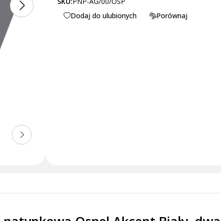
SKU:
PNP-AG/00/OSP
Dodaj do ulubionych
Porównaj
a natynkowa Ospel Akcent Biały, dwa