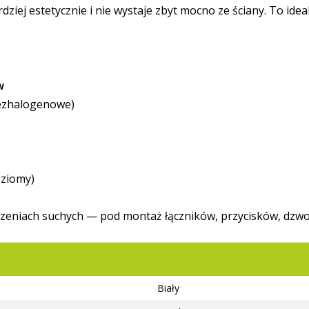
iej estetycznie i nie wystaje zbyt mocno ze ściany. To idealn
w
bezhalogenowe)
oziomy)
zczeniach suchych — pod montaż łączników, przycisków, dz
Biały