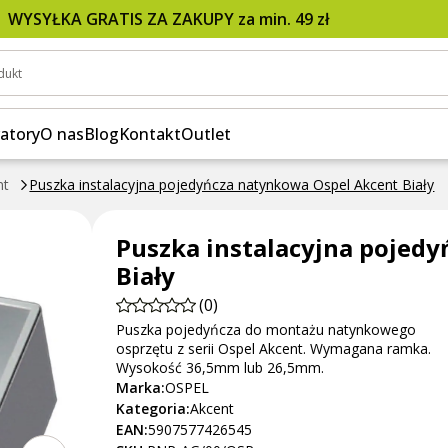
Ospel Akcent Biały
WYSYŁKA GRATIS ZA ZAKUPY za min. 49 zł
dukt
atory
O nas
Blog
Kontakt
Outlet
nt
Puszka instalacyjna pojedyńcza natynkowa Ospel Akcent Biały
Puszka instalacyjna pojed
Biały
(0)
Puszka pojedyńcza do montażu natynkowego
osprzętu z serii Ospel Akcent. Wymagana ramka.
Wysokość 36,5mm lub 26,5mm.
Marka:
OSPEL
Kategoria:
Akcent
EAN:
5907577426545