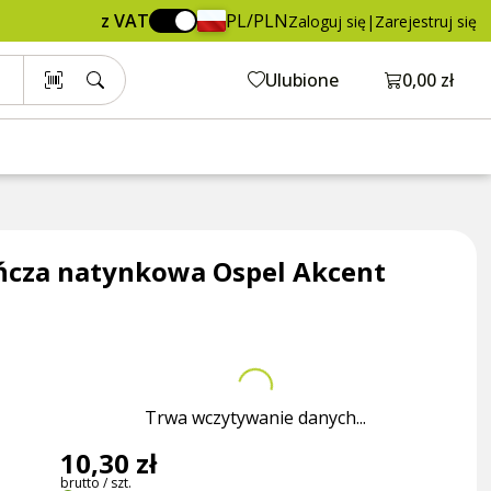
10,30 zł
Dodaj do koszyka
z VAT
PL/PLN
Zaloguj się
|
Zarejestruj się
brutto / szt.
Otwórz ko
Ulubione
0,00 zł
yńcza natynkowa Ospel Akcent
Trwa wczytywanie danych...
10,30 zł
brutto / szt.