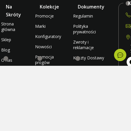
K
Na
Kolekcje
Dokumenty
Skróty
Promocje
Regulamin
Strona
Marki
Polityka
główna
prywatności
Konfiguratory
Sklep
Zwroty i
Nowości
reklamacje
Blog
Promocja
Koszty Dostawy
O nas
progów
rabatowych
Metody płatności
Kontakt
po
wt
Promocja
Ulubione
śr
darmowej
cz
wysyłki
Konto
pi
so
ni