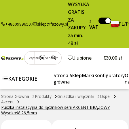
9,73 zł
Dodaj do koszyka
WYSYŁKA
instalacyjna
brutto / szt.
GRATIS
do łączników
ZA
serii AKCENT
z
PL/
+48609996507
sklep@fazowy.pl
BRĄZOWY
VAT
ZAKUPY
Wysokość
za min.
26,5mm
49 zł
Otwórz k
Ulubione
0,00 zł
Wyszukaj produkt
Strona
Sklep
Marki
Konfiguratory
O
KATEGORIE
główna
n
Strona Główna
Produkty
Gniazdka i włączniki
Ospel
Akcent
Puszka instalacyjna do łączników serii AKCENT BRĄZOWY
Wysokość 26,5mm