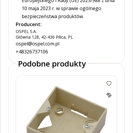
Europejskiego i Rady (UE) 2023/988 z dnia
10 maja 2023 r. w sprawie ogólnego
bezpieczeństwa produktów.
Producent:
OSPEL S.A.
Główna 128, 42-436 Pilica, PL
ospel@ospel.com.pl
+48326737106
Podobne produkty
Pusz
naty