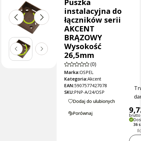
Puszka
instalacyjna do
łączników serii
AKCENT
BRĄZOWY
Wysokość
26,5mm
(0)
Marka:
OSPEL
Kategoria:
Akcent
EAN:
5907577427078
Tr
SKU:
PNP-A/24/OSP
dan
Dodaj do ulubionych
9,7
Porównaj
brutto 
Dos
36 
Il