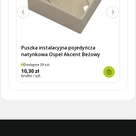
Puszka instalacyjna pojedyńcza
natynkowa Ospel Akcent Beżowy
Dostępne 39 szt.
Dostę
10,30 zł
9,73 
brutto / szt.
brutto 