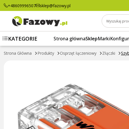
Szybkozłączka WAGO COMPACT 2x4
+48609996507
sklep@fazowy.pl
Wyszukaj pro
KATEGORIE
Strona główna
Sklep
Marki
Konfigur
Strona Główna
Produkty
Osprzęt łączeniowy
Złączki
Szy