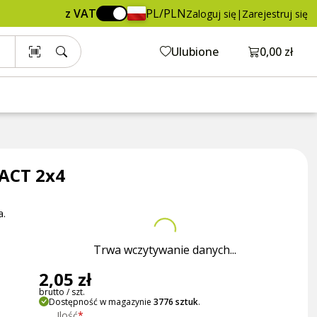
2,05 zł
Dodaj do koszyka
z VAT
PL/PLN
Zaloguj się
|
Zarejestruj się
brutto / szt.
Otwórz ko
Ulubione
0,00 zł
ACT 2x4
a.
Trwa wczytywanie danych...
2,05 zł
brutto / szt.
Dostępność w magazynie
3776 sztuk
.
Ilość