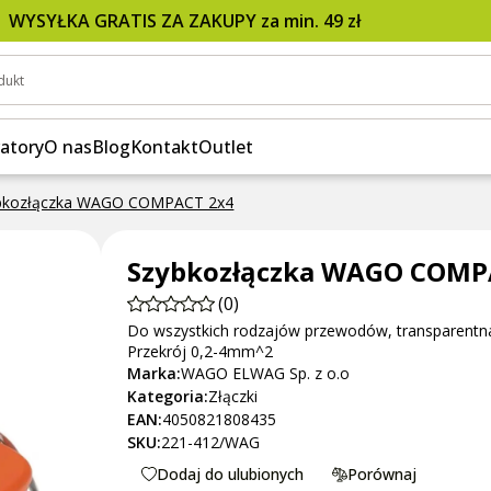
WYSYŁKA GRATIS ZA ZAKUPY za min. 49 zł
dukt
atory
O nas
Blog
Kontakt
Outlet
bkozłączka WAGO COMPACT 2x4
Szybkozłączka WAGO COMP
(0)
Do wszystkich rodzajów przewodów, transparentn
Przekrój 0,2-4mm^2
Marka:
WAGO ELWAG Sp. z o.o
Kategoria:
Złączki
EAN:
4050821808435
SKU:
221-412/WAG
Dodaj do ulubionych
Porównaj