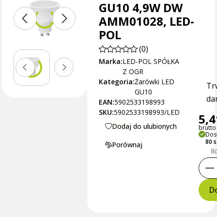
GU10 4,9W DW
AMM01028, LED-
POL
(0)
Marka:
LED-POL SPÓŁKA
Z OGR
Kategoria:
Żarówki LED
Tr
GU10
dan
EAN:
5902533198993
SKU:
5902533198993/LED
5,4
Dodaj do ulubionych
brutto 
Dos
80 
Porównaj
Il
Do