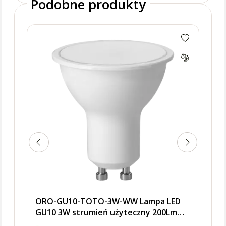
Podobne produkty
ORO
GU10
6500
G
ORO-GU10-TOTO-3W-WW Lampa LED
GU10 3W strumień użyteczny 200Lm
3000K 120° Fi50x55, klasa energetyczna