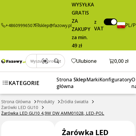
5,41 zł
Dodaj do koszyka
WYSYŁKA
GU10 4,9W DW
brutto / szt.
GRATIS
AMM01028,
LED-POL
ZA
z
PL/
+48609996507
sklep@fazowy.pl
VAT
ZAKUPY
za min.
49 zł
Otwórz k
Ulubione
0,00 zł
Wyszukaj produkt
Strona
Sklep
Marki
Konfiguratory
O
KATEGORIE
główna
n
Strona Główna
Produkty
Źródła światła
Żarówki LED GU10
Żarówka LED GU10 4,9W DW AMM01028, LED-POL
Żarówka LED