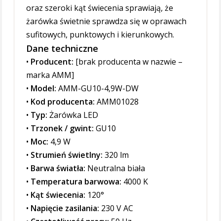
oraz szeroki kąt świecenia sprawiają, że
żarówka świetnie sprawdza się w oprawach
sufitowych, punktowych i kierunkowych.
Dane techniczne
•
Producent:
[brak producenta w nazwie –
marka AMM]
•
Model:
AMM-GU10-4,9W-DW
•
Kod producenta:
AMM01028
•
Typ:
Żarówka LED
•
Trzonek / gwint:
GU10
•
Moc:
4,9 W
•
Strumień świetlny:
320 lm
•
Barwa światła:
Neutralna biała
•
Temperatura barwowa:
4000 K
•
Kąt świecenia:
120°
•
Napięcie zasilania:
230 V AC