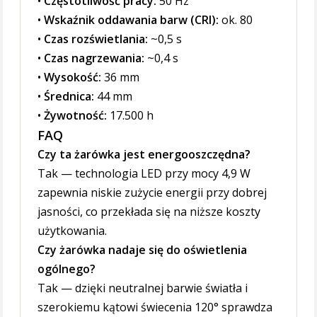
•
Częstotliwość pracy:
50 Hz
•
Wskaźnik oddawania barw (CRI):
ok. 80
•
Czas rozświetlania:
~0,5 s
•
Czas nagrzewania:
~0,4 s
•
Wysokość:
36 mm
•
Średnica:
44 mm
•
Żywotność:
17.500 h
FAQ
Czy ta żarówka jest energooszczędna?
Tak — technologia LED przy mocy 4,9 W
zapewnia niskie zużycie energii przy dobrej
jasności, co przekłada się na niższe koszty
użytkowania.
Czy żarówka nadaje się do oświetlenia
ogólnego?
Tak — dzięki neutralnej barwie światła i
szerokiemu kątowi świecenia 120° sprawdza