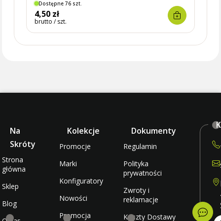
Dostępne 76 szt.
Dostę
G
4,50 zł
4,50 
brutto / szt.
brutto 
K
Na
Kolekcje
Dokumenty
Skróty
Promocje
Regulamin
Strona
Marki
Polityka
główna
prywatności
Konfiguratory
Sklep
Zwroty i
Nowości
reklamacje
Blog
Promocja
Koszty Dostawy
O nas