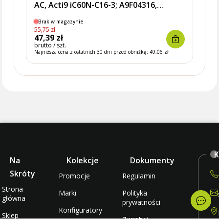
AC, Acti9 iC60N-C16-3; A9F04316,
Rozdział energii: do 630A, SCHNEIDER
Brak w magazynie
Brak
ELECTRIC
55,75 zł
38,14 
47,39 zł
32,4
brutto / szt.
brutto 
Najniższa cena z ostatnich 30 dni przed obniżką:
49,06 zł
Najniżs
K
Na
Kolekcje
Dokumenty
Skróty
Promocje
Regulamin
Strona
Marki
Polityka
główna
prywatności
Konfiguratory
Sklep