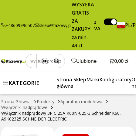
nadprądowy
WYSYŁKA
3P C 25A
GRATIS
K60N-C25-3
ZA
z
Schneider K60,
PL/
+48609996507
sklep@fazowy.pl
VAT
ZAKUPY
A9K02325
SCHNEIDER
za min.
ELECTRIC
49 zł
Otwórz k
Ulubione
0,00 zł
Wyszukaj produkt
Strona
Sklep
Marki
Konfiguratory
O
KATEGORIE
główna
n
Strona Główna
Produkty
Aparatura modułowa
Wyłączniki nadprądowe
Wyłącznik nadprądowy 3P C 25A K60N-C25-3 Schneider K60,
A9K02325 SCHNEIDER ELECTRIC