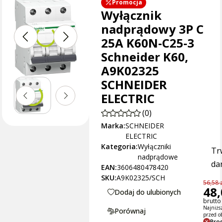
Promocja
Wyłącznik
nadprądowy 3P C
25A K60N-C25-3
Schneider K60,
A9K02325
SCHNEIDER
ELECTRIC
(0)
Marka:
SCHNEIDER
ELECTRIC
Kategoria:
Wyłączniki
Tr
nadprądowe
dan
EAN:
3606480478420
SKU:
A9K02325/SCH
56,58 z
48,
Dodaj do ulubionych
brutto 
Najniżs
Porównaj
przed o
Pro