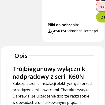
Prod
Za
Pliki do pobrania:
GPSR PSI Schneider Electric.pd
f
Opis
Trójbiegunowy wyłącznik
nadprądowy z serii K60N
Zabezpieczenie instalacji elektrycznych przed
przeciążeniami i zwarciami. Charakterystyka
C
sprawia, że urządzenie dobrze radzi sobie
w obwodach z umiarkowanymi prądami