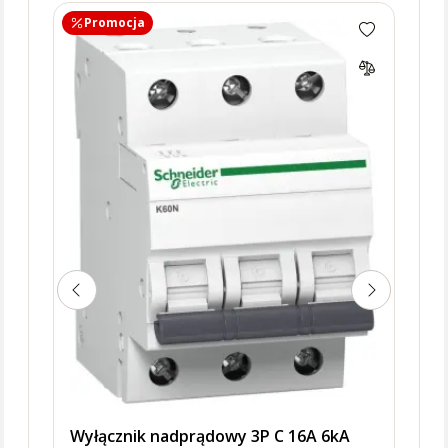
Promocja
Pr
Wyłą
AC, 
ener
Wyłącznik nadprądowy 3P C 16A 6kA