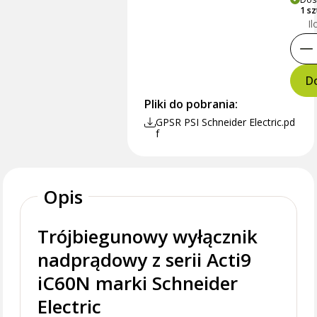
1 s
Il
Do
Pliki do pobrania:
GPSR PSI Schneider Electric.pd
f
Opis
Trójbiegunowy wyłącznik
nadprądowy z serii Acti9
iC60N marki Schneider
Electric