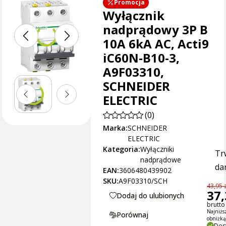
Promocja
Wyłącznik
nadprądowy 3P B
10A 6kA AC, Acti9
iC60N-B10-3,
A9F03310,
SCHNEIDER
ELECTRIC
(0)
Marka:
SCHNEIDER
ELECTRIC
Kategoria:
Wyłączniki
Tr
nadprądowe
dan
EAN:
3606480439902
SKU:
A9F03310/SCH
43,95 z
37,
Dodaj do ulubionych
brutto 
Najniżs
Porównaj
obniżk
Dos