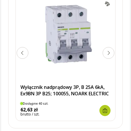
Ex9B
Wyłącznik nadprądowy 3P, B 25A 6kA,
Ex9BN 3P B25; 100055, NOARK ELECTRIC
Dostępne 40 szt.
Dostę
62,63 zł
61,9
brutto / szt.
brutto 