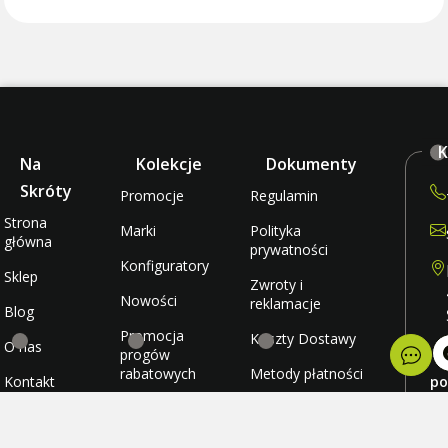
K
Na
Kolekcje
Dokumenty
Skróty
Promocje
Regulamin
Strona
Marki
Polityka
główna
prywatności
Konfiguratory
Sklep
Zwroty i
Nowości
reklamacje
Blog
Promocja
Koszty Dostawy
O nas
progów
rabatowych
Metody płatności
Kontakt
po
wt
Promocja
Ulubione
śr
darmowej
cz
wysyłki