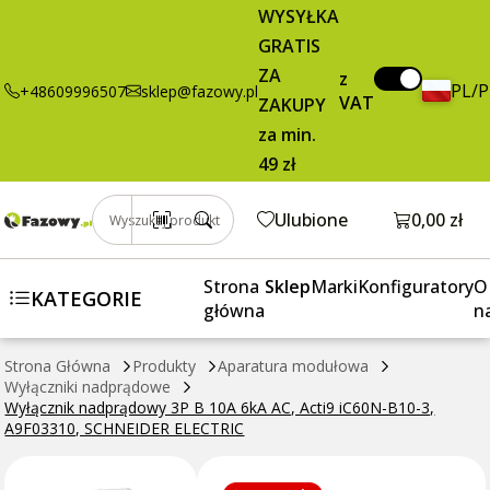
nadprądowy
brutto / szt.
WYSYŁKA
3P B 10A 6kA
GRATIS
AC, Acti9
ZA
z
iC60N-B10-3,
PL/
+48609996507
sklep@fazowy.pl
VAT
ZAKUPY
A9F03310,
za min.
SCHNEIDER
ELECTRIC
49 zł
Otwórz k
Ulubione
0,00 zł
Wyszukaj produkt
Strona
Sklep
Marki
Konfiguratory
O
KATEGORIE
główna
n
Strona Główna
Produkty
Aparatura modułowa
Wyłączniki nadprądowe
Wyłącznik nadprądowy 3P B 10A 6kA AC, Acti9 iC60N-B10-3,
A9F03310, SCHNEIDER ELECTRIC