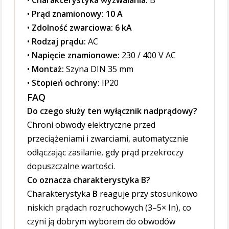
•
Charakterystyka wyzwalania:
B
•
Prąd znamionowy:
10 A
•
Zdolność zwarciowa:
6 kA
•
Rodzaj prądu:
AC
•
Napięcie znamionowe:
230 / 400 V AC
•
Montaż:
Szyna DIN 35 mm
•
Stopień ochrony:
IP20
FAQ
Do czego służy ten wyłącznik nadprądowy?
Chroni obwody elektryczne przed
przeciążeniami i zwarciami, automatycznie
odłączając zasilanie, gdy prąd przekroczy
dopuszczalne wartości.
Co oznacza charakterystyka B?
Charakterystyka
B
reaguje przy stosunkowo
niskich prądach rozruchowych (3–5× In), co
czyni ją dobrym wyborem do obwodów