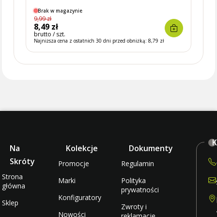
energii do 630A, SCHNEIDER ELECTRIC
Brak w magazynie
Brak
9,99 zł
13,30 
8,49 zł
11,3
brutto / szt.
brutto 
Najniższa cena z ostatnich 30 dni przed obniżką:
8,79 zł
Najniżs
K
Na
Kolekcje
Dokumenty
Skróty
Promocje
Regulamin
Strona
Marki
Polityka
główna
prywatności
Konfiguratory
Sklep
Zwroty i
Nowości
reklamacje