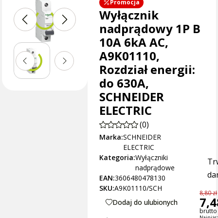
Promocja
Wyłącznik
nadprądowy 1P B
10A 6kA AC,
A9K01110,
Rozdział energii:
do 630A,
SCHNEIDER
ELECTRIC
(0)
Marka:
SCHNEIDER
ELECTRIC
Kategoria:
Wyłączniki
Tr
nadprądowe
dan
EAN:
3606480478130
SKU:
A9K01110/SCH
8,80 zł
7,4
Dodaj do ulubionych
brutto 
Najniżs