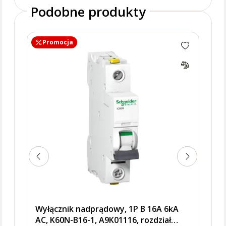
Podobne produkty
Promocja
Pr
Wyłą
AC, 
ener
Wyłącznik nadprądowy, 1P B 16A 6kA
AC, K60N-B16-1, A9K01116, rozdział