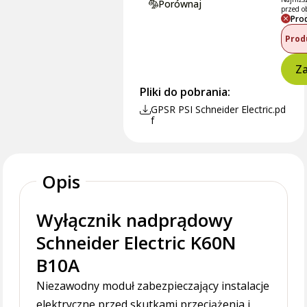
Porównaj
przed o
Pro
Prod
Za
Pliki do pobrania:
GPSR PSI Schneider Electric.pd
f
Opis
Wyłącznik nadprądowy
Schneider Electric K60N
B10A
Niezawodny moduł zabezpieczający instalacje
elektryczne przed skutkami przeciążenia i