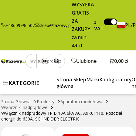
Wyłącznik
7,48 zł
Dodaj do koszyka
WYSYŁKA
nadprądowy
brutto / szt.
GRATIS
1P B 10A 6kA
ZA
AC, A9K01110,
z
PL/
+48609996507
sklep@fazowy.pl
VAT
Rozdział
ZAKUPY
energii: do
za min.
630A,
49 zł
SCHNEIDER
ELECTRIC
Otwórz k
Ulubione
0,00 zł
Wyszukaj produkt
Strona
Sklep
Marki
Konfiguratory
O
KATEGORIE
główna
n
Strona Główna
Produkty
Aparatura modułowa
Wyłączniki nadprądowe
Wyłącznik nadprądowy 1P B 10A 6kA AC, A9K01110, Rozdział
energii: do 630A, SCHNEIDER ELECTRIC