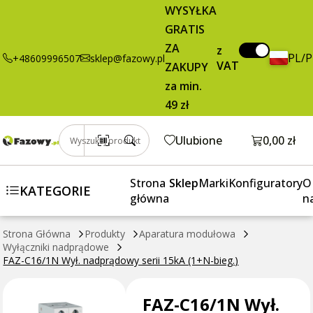
50,52 zł
Dodaj do koszyka
WYSYŁKA
Wył.
brutto / szt.
GRATIS
nadprądowy
serii 15kA
ZA
z
PL/
+48609996507
sklep@fazowy.pl
(1+N-bieg.)
VAT
ZAKUPY
za min.
49 zł
Otwórz k
Ulubione
0,00 zł
Wyszukaj produkt
Strona
Sklep
Marki
Konfiguratory
O
KATEGORIE
główna
n
Strona Główna
Produkty
Aparatura modułowa
Wyłączniki nadprądowe
FAZ-C16/1N Wył. nadprądowy serii 15kA (1+N-bieg.)
FAZ-C16/1N Wył.