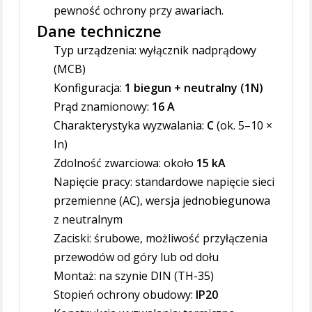
pewność ochrony przy awariach.
Dane techniczne
Typ urządzenia: wyłącznik nadprądowy
(MCB)
Konfiguracja:
1 biegun + neutralny (1N)
Prąd znamionowy:
16 A
Charakterystyka wyzwalania:
C
(ok. 5–10 ×
In)
Zdolność zwarciowa: około
15 kA
Napięcie pracy: standardowe napięcie sieci
przemienne (AC), wersja jednobiegunowa
z neutralnym
Zaciski: śrubowe, możliwość przyłączenia
przewodów od góry lub od dołu
Montaż: na szynie DIN (TH-35)
Stopień ochrony obudowy:
IP20