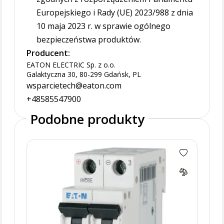
Europejskiego i Rady (UE) 2023/988 z dnia
10 maja 2023 r. w sprawie ogólnego
bezpieczeństwa produktów.
Producent:
EATON ELECTRIC Sp. z o.o.
Galaktyczna 30, 80-299 Gdańsk, PL
wsparcietech@eaton.com
+48585547900
Podobne produkty
FAZ-
(3+N