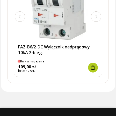
FAZ-B6/2-DC Wyłącznik nadprądowy
10kA 2-bieg.
Brak w magazynie
Dostę
109,00 zł
180,
brutto / szt.
brutto 