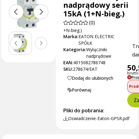
nadprądowy serii
15kA (1+N-bieg.)
(0)
+N-bieg.)
Marka:
EATON ELECTRIC
SPÓŁK
Tr
Kategoria:
Wyłączniki
dan
nadprądowe
EAN:
4015082786748
50,
SKU:
278674/EAT
brutto 
Pro
Dodaj do ulubionych
Prod
Porównaj
Za
Pliki do pobrania:
Oswiadczenie-Eaton-GPSR.pdf