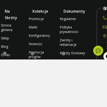
K
Na
Kolekcje
Dokumenty
Skróty
Promocje
Regulamin
Strona
Marki
Polityka
główna
prywatności
Konfiguratory
Sklep
Zwroty i
Nowości
reklamacje
Blog
Promocja
Koszty Dostawy
O nas
progów
rabatowych
Metody płatności
Kontakt
po
wt
Promocja
Ulubione
śr
darmowej
cz
wysyłki
Konto
pi
so
ni