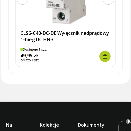
CLS6-C40-DC-DE Wyłącznik nadprądowy
1-bieg DC HN-C
Dostępne 1 szt.
Dostę
49,95 zł
19,9
brutto / szt.
brutto 
K
Na
Kolekcje
Dokumenty