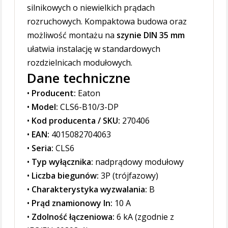
silnikowych o niewielkich prądach
rozruchowych. Kompaktowa budowa oraz
możliwość montażu na
szynie DIN 35 mm
ułatwia instalację w standardowych
rozdzielnicach modułowych.
Dane techniczne
•
Producent:
Eaton
•
Model:
CLS6-B10/3-DP
•
Kod producenta / SKU:
270406
•
EAN:
4015082704063
•
Seria:
CLS6
•
Typ wyłącznika:
nadprądowy modułowy
•
Liczba biegunów:
3P (trójfazowy)
•
Charakterystyka wyzwalania:
B
•
Prąd znamionowy In:
10 A
•
Zdolność łączeniowa:
6 kA (zgodnie z