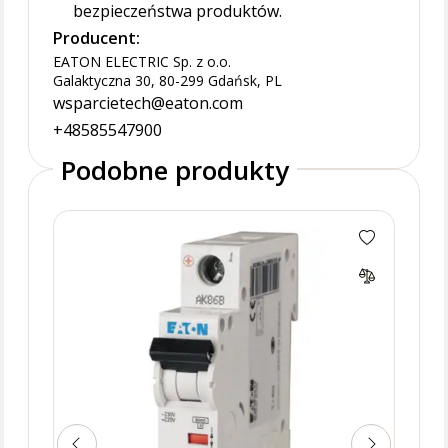
bezpieczeństwa produktów.
Producent:
EATON ELECTRIC Sp. z o.o.
Galaktyczna 30, 80-299 Gdańsk, PL
wsparcietech@eaton.com
+48585547900
Podobne produkty
CLS6
bie