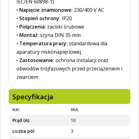
IEC/EN 60898-1)
•
Napięcie znamionowe:
230/400 V AC
•
Stopień ochrony:
IP20
•
Połączenia:
zaciski śrubowe
•
Montaż:
szyna DIN 35 mm
•
Temperatura pracy:
standardowa dla
aparatury niskonapięciowej
•
Zastosowanie:
ochrona instalacji oraz
obwodów trójfazowych przed przeciążeniem i
zwarciem
Specyfikacja
Icn
6kA
Prąd (A)
10
Liczba pól
3