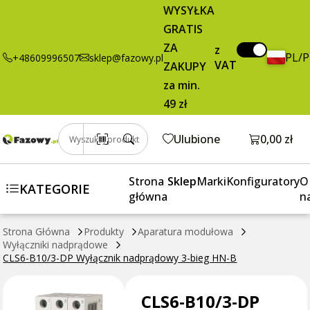
59,95 zł
Dodaj do koszyka
WYSYŁKA
Wyłącznik
brutto / szt.
GRATIS
nadprądowy 3-
bieg HN-B
ZA
z
PL/
+48609996507
sklep@fazowy.pl
VAT
ZAKUPY
za min.
49 zł
Otwórz k
Ulubione
0,00 zł
Wyszukaj produkt
Strona
Sklep
Marki
Konfiguratory
O
KATEGORIE
główna
n
Strona Główna
Produkty
Aparatura modułowa
Wyłączniki nadprądowe
CLS6-B10/3-DP Wyłącznik nadprądowy 3-bieg HN-B
CLS6-B10/3-DP