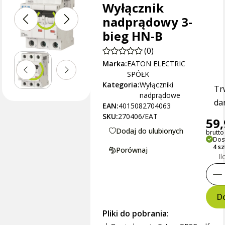
Wyłącznik
nadprądowy 3-
bieg HN-B
(0)
Marka:
EATON ELECTRIC
SPÓŁK
Kategoria:
Wyłączniki
Tr
nadprądowe
dan
EAN:
4015082704063
SKU:
270406/EAT
59,
Dodaj do ulubionych
brutto 
Dos
4 sz
Porównaj
Il
Do
Pliki do pobrania: